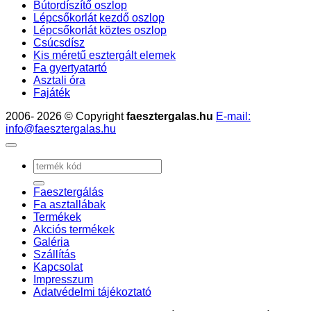
Bútordíszítő oszlop
Lépcsőkorlát kezdő oszlop
Lépcsőkorlát köztes oszlop
Csúcsdísz
Kis méretű esztergált elemek
Fa gyertyatartó
Asztali óra
Fajáték
2006- 2026 © Copyright
faesztergalas.hu
E-mail:
info@faesztergalas.hu
Keresés
a
következőre:
Faesztergálás
Fa asztallábak
Termékek
Akciós termékek
Galéria
Szállítás
Kapcsolat
Impresszum
Adatvédelmi tájékoztató