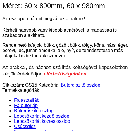
Méret: 60 x 890mm, 60 x 980mm
Az oszlopon bármit megváltoztathatunk!
Kérheti nagyobb vagy kisebb átmérővel, a magasság is
szabadon alakítható.
Rendelhető fafajok: bükk, gőzölt bükk, tölgy, kőris, hárs, éger,
borovi, luc, juhar, amerikai dió, nyír, de természetesen más
fafajokat is be tudunk szerezni.
Az árakkal, és házhoz szállítás költségével kapcsolatban
kérjük érdeklődjön
elérhetőségeinken
!
Cikkszám:
GS15
Kategória:
Bútordíszítő oszlop
Termékkategóriák
Fa asztalláb
Fa bútorláb
Bútordíszítő oszlop
Lépcsőkorlát kezdő oszlop
Lépcsőkorlát köztes oszlop
Csúcsdísz