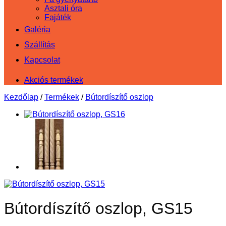
Asztali óra
Fajáték
Galéria
Szállítás
Kapcsolat
Akciós termékek
Kezdőlap
/
Termékek
/
Bútordíszítő oszlop
Bútordíszítő oszlop, GS15