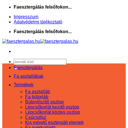
Skip
Faesztergálás felsőfokon...
to
Impresszum
content
Adatvédelmi tájékoztató
Faesztergálás felsőfokon...
Keresés
a
Faesztergálás
következőre:
Fa asztallábak
Termékek
Fa asztalláb
Fa bútorláb
Bútordíszítő oszlop
Lépcsőkorlát kezdő oszlop
Lépcsőkorlát köztes oszlop
Csúcsdísz
Kis méretű esztergált elemek
Fa gyertyatartó