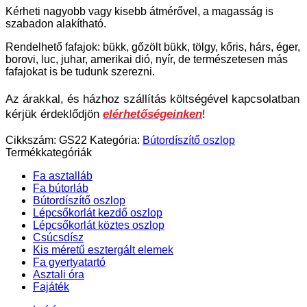
Kérheti nagyobb vagy kisebb átmérővel, a magasság is
szabadon alakítható.
Rendelhető fafajok: bükk, gőzölt bükk, tölgy, kőris, hárs, éger,
borovi, luc, juhar, amerikai dió, nyír, de természetesen más
fafajokat is be tudunk szerezni.
Az árakkal, és házhoz szállítás költségével kapcsolatban
kérjük érdeklődjön
elérhetőségeinken
!
Cikkszám:
GS22
Kategória:
Bútordíszítő oszlop
Termékkategóriák
Fa asztalláb
Fa bútorláb
Bútordíszítő oszlop
Lépcsőkorlát kezdő oszlop
Lépcsőkorlát köztes oszlop
Csúcsdísz
Kis méretű esztergált elemek
Fa gyertyatartó
Asztali óra
Fajáték