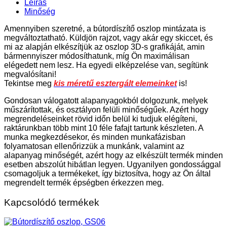
Leírás
Minőség
Amennyiben szeretné, a bútordíszítő oszlop mintázata is
megváltoztatható. Küldjön rajzot, vagy akár egy skiccet, és
mi az alapján elkészítjük az oszlop 3D-s grafikáját, amin
bármennyiszer módosíthatunk, míg Ön maximálisan
elégedett nem lesz. Ha egyedi elképzelése van, segítünk
megvalósítani!
Tekintse meg
kis méretű esztergált elemeinket
is!
Gondosan válogatott alapanyagokból dolgozunk, melyek
műszárítottak, és osztályon felüli minőségűek. Azért hogy
megrendeléseinket rövid időn belül ki tudjuk elégíteni,
raktárunkban több mint 10 féle fafajt tartunk készleten. A
munka megkezdésekor, és minden munkafázisban
folyamatosan ellenőrizzük a munkánk, valamint az
alapanyag minőségét, azért hogy az elkészült termék minden
esetben abszolút hibátlan legyen. Ugyanilyen gondossággal
csomagoljuk a termékeket, így biztosítva, hogy az Ön által
megrendelt termék épségben érkezzen meg.
Kapcsolódó termékek