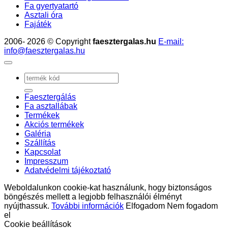
Fa gyertyatartó
Asztali óra
Fajáték
2006- 2026 © Copyright
faesztergalas.hu
E-mail:
info@faesztergalas.hu
Keresés
a
következőre:
Faesztergálás
Fa asztallábak
Termékek
Akciós termékek
Galéria
Szállítás
Kapcsolat
Impresszum
Adatvédelmi tájékoztató
Weboldalunkon cookie-kat használunk, hogy biztonságos
böngészés mellett a legjobb felhasználói élményt
nyújthassuk.
További információk
Elfogadom
Nem fogadom
el
Cookie beállítások