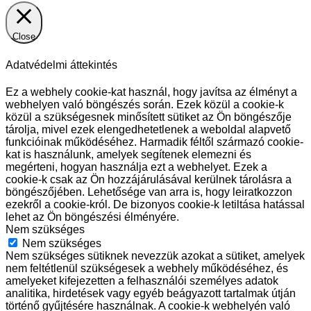
Close
Adatvédelmi áttekintés
Ez a webhely cookie-kat használ, hogy javítsa az élményt a
webhelyen való böngészés során. Ezek közül a cookie-k
közül a szükségesnek minősített sütiket az Ön böngészője
tárolja, mivel ezek elengedhetetlenek a weboldal alapvető
funkcióinak működéséhez. Harmadik féltől származó cookie-
kat is használunk, amelyek segítenek elemezni és
megérteni, hogyan használja ezt a webhelyet. Ezek a
cookie-k csak az Ön hozzájárulásával kerülnek tárolásra a
böngészőjében. Lehetősége van arra is, hogy leiratkozzon
ezekről a cookie-król. De bizonyos cookie-k letiltása hatással
lehet az Ön böngészési élményére.
Nem szükséges
Nem szükséges
Nem szükséges sütiknek nevezzük azokat a sütiket, amelyek
nem feltétlenül szükségesek a webhely működéséhez, és
amelyeket kifejezetten a felhasználói személyes adatok
analitika, hirdetések vagy egyéb beágyazott tartalmak útján
történő gyűjtésére használnak. A cookie-k webhelyén való