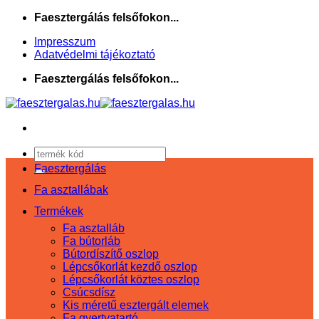
Skip
Faesztergálás felsőfokon...
to
Impresszum
content
Adatvédelmi tájékoztató
Faesztergálás felsőfokon...
Keresés
a
Faesztergálás
következőre:
Fa asztallábak
Termékek
Fa asztalláb
Fa bútorláb
Bútordíszítő oszlop
Lépcsőkorlát kezdő oszlop
Lépcsőkorlát köztes oszlop
Csúcsdísz
Kis méretű esztergált elemek
Fa gyertyatartó