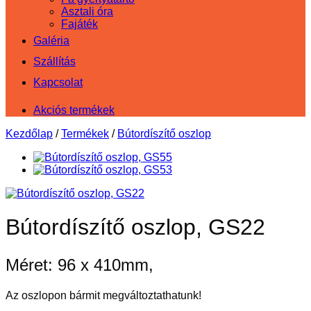
Asztali óra
Fajáték
Galéria
Szállítás
Kapcsolat
Akciós termékek
Kezdőlap
/
Termékek
/
Bútordíszítő oszlop
Bútordíszítő oszlop, GS22
Méret: 96 x 410mm,
Az oszlopon bármit megváltoztathatunk!