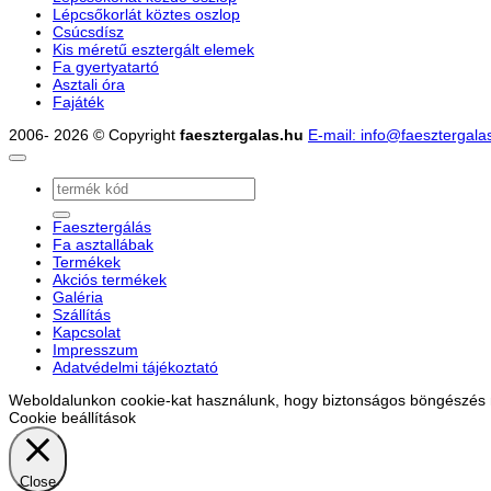
Lépcsőkorlát köztes oszlop
Csúcsdísz
Kis méretű esztergált elemek
Fa gyertyatartó
Asztali óra
Fajáték
2006- 2026 © Copyright
faesztergalas.hu
E-mail: info@faesztergala
Keresés
a
következőre:
Faesztergálás
Fa asztallábak
Termékek
Akciós termékek
Galéria
Szállítás
Kapcsolat
Impresszum
Adatvédelmi tájékoztató
Weboldalunkon cookie-kat használunk, hogy biztonságos böngészés me
Cookie beállítások
Close