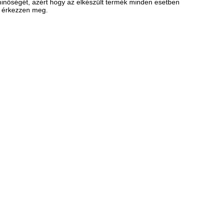
inőségét, azért hogy az elkészült termék minden esetben
n érkezzen meg.