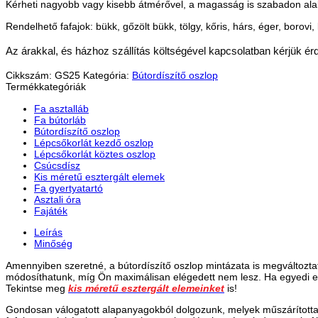
Kérheti nagyobb vagy kisebb átmérővel, a magasság is szabadon alak
Rendelhető fafajok: bükk, gőzölt bükk, tölgy, kőris, hárs, éger, borovi,
Az árakkal, és házhoz szállítás költségével kapcsolatban kérjük ér
Cikkszám:
GS25
Kategória:
Bútordíszítő oszlop
Termékkategóriák
Fa asztalláb
Fa bútorláb
Bútordíszítő oszlop
Lépcsőkorlát kezdő oszlop
Lépcsőkorlát köztes oszlop
Csúcsdísz
Kis méretű esztergált elemek
Fa gyertyatartó
Asztali óra
Fajáték
Leírás
Minőség
Amennyiben szeretné, a bútordíszítő oszlop mintázata is megváltoztath
módosíthatunk, míg Ön maximálisan elégedett nem lesz. Ha egyedi el
Tekintse meg
kis méretű esztergált elemeinket
is!
Gondosan válogatott alapanyagokból dolgozunk, melyek műszárítottak, 