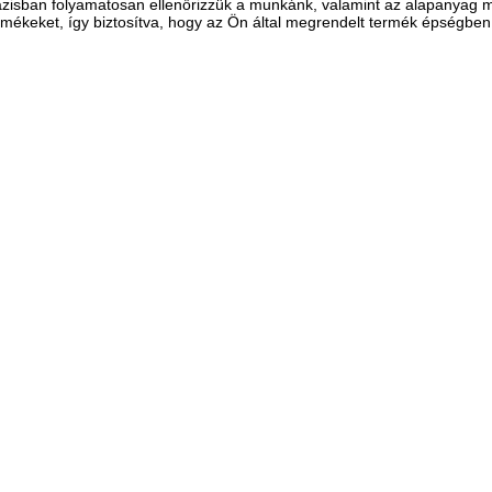
zisban folyamatosan ellenőrizzük a munkánk, valamint az alapanyag m
rmékeket, így biztosítva, hogy az Ön által megrendelt termék épségbe