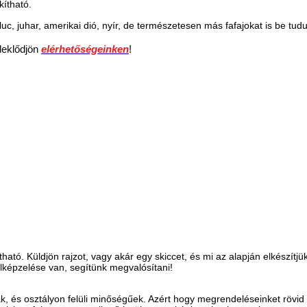
ítható.
 luc, juhar, amerikai dió, nyír, de természetesen más fafajokat is be tud
deklődjön
elérhetőségeinken
!
ató. Küldjön rajzot, vagy akár egy skiccet, és mi az alapján elkészítj
képzelése van, segítünk megvalósítani!
és osztályon felüli minőségűek. Azért hogy megrendeléseinket rövid idő