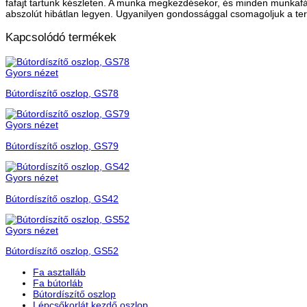
fafajt tartunk készleten. A munka megkezdésekor, és minden munkafá
abszolút hibátlan legyen. Ugyanilyen gondossággal csomagoljuk a te
Kapcsolódó termékek
Gyors nézet
Bútordíszítő oszlop, GS78
Gyors nézet
Bútordíszítő oszlop, GS79
Gyors nézet
Bútordíszítő oszlop, GS42
Gyors nézet
Bútordíszítő oszlop, GS52
Fa asztalláb
Fa bútorláb
Bútordíszítő oszlop
Lépcsőkorlát kezdő oszlop