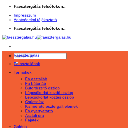
Skip
Faesztergálás felsőfokon...
to
Impresszum
content
Adatvédelmi tájékoztató
Faesztergálás felsőfokon...
Faesztergálás
Keresés
a
Fa asztallábak
következőre:
Termékek
Fa asztalláb
Fa bútorláb
Bútordíszítő oszlop
Lépcsőkorlát kezdő oszlop
Lépcsőkorlát köztes oszlop
Csúcsdísz
Kis méretű esztergált elemek
Fa gyertyatartó
Asztali óra
Fajáték
Galéria