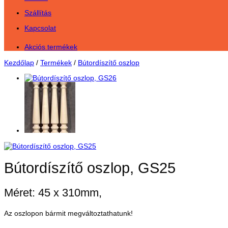
Szállítás
Kapcsolat
Akciós termékek
Kezdőlap
/
Termékek
/
Bútordíszítő oszlop
Bútordíszítő oszlop, GS25
Méret: 45 x 310mm,
Az oszlopon bármit megváltoztathatunk!