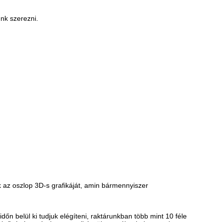
unk szerezni.
ük az oszlop 3D-s grafikáját, amin bármennyiszer
n belül ki tudjuk elégíteni, raktárunkban több mint 10 féle