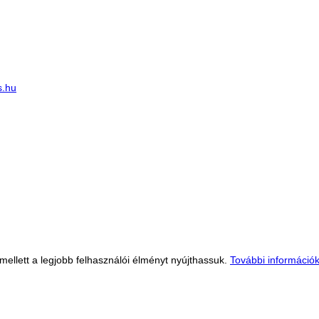
s.hu
llett a legjobb felhasználói élményt nyújthassuk.
További információ