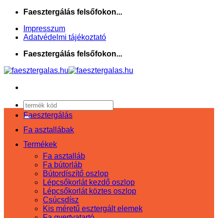
Skip
Faesztergálás felsőfokon...
to
Impresszum
content
Adatvédelmi tájékoztató
Faesztergálás felsőfokon...
Keresés
a
Faesztergálás
következőre:
Fa asztallábak
Termékek
Fa asztalláb
Fa bútorláb
Bútordíszítő oszlop
Lépcsőkorlát kezdő oszlop
Lépcsőkorlát köztes oszlop
Csúcsdísz
Kis méretű esztergált elemek
Fa gyertyatartó