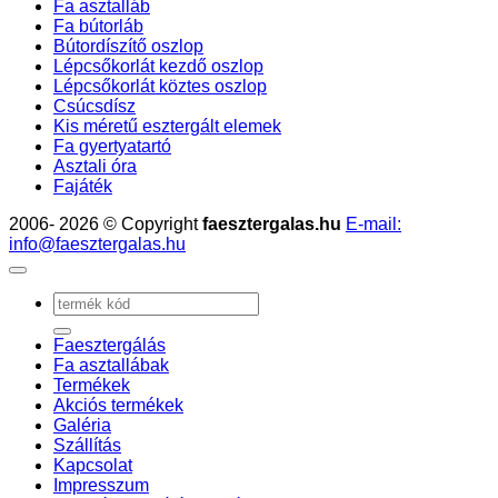
Fa asztalláb
Fa bútorláb
Bútordíszítő oszlop
Lépcsőkorlát kezdő oszlop
Lépcsőkorlát köztes oszlop
Csúcsdísz
Kis méretű esztergált elemek
Fa gyertyatartó
Asztali óra
Fajáték
2006- 2026 © Copyright
faesztergalas.hu
E-mail:
info@faesztergalas.hu
Keresés
a
következőre:
Faesztergálás
Fa asztallábak
Termékek
Akciós termékek
Galéria
Szállítás
Kapcsolat
Impresszum