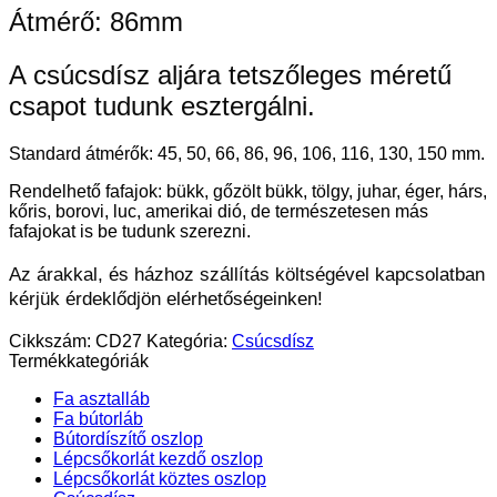
Átmérő: 86mm
A csúcsdísz aljára tetszőleges méretű
csapot tudunk esztergálni.
Standard átmérők: 45, 50, 66, 86, 96, 106, 116, 130, 150 mm.
Rendelhető fafajok: bükk, gőzölt bükk, tölgy, juhar, éger, hárs,
kőris, borovi, luc, amerikai dió, de természetesen más
fafajokat is be tudunk szerezni.
Az árakkal, és házhoz szállítás költségével kapcsolatban
kérjük érdeklődjön elérhetőségeinken!
Cikkszám:
CD27
Kategória:
Csúcsdísz
Termékkategóriák
Fa asztalláb
Fa bútorláb
Bútordíszítő oszlop
Lépcsőkorlát kezdő oszlop
Lépcsőkorlát köztes oszlop