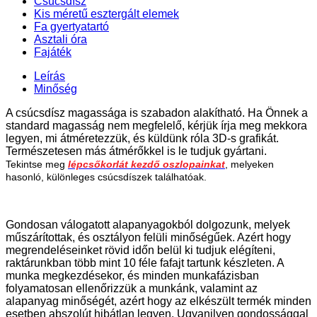
Csúcsdísz
Kis méretű esztergált elemek
Fa gyertyatartó
Asztali óra
Fajáték
Leírás
Minőség
A csúcsdísz magassága is szabadon alakítható. Ha Önnek a
standard magasság nem megfelelő, kérjük írja meg mekkora
legyen, mi átméretezzük, és küldünk róla 3D-s grafikát.
Természetesen más átmérőkkel is le tudjuk gyártani.
Tekintse meg
lépcsőkorlát kezdő oszlopainkat
, melyeken
hasonló, különleges csúcsdíszek találhatóak.
Gondosan válogatott alapanyagokból dolgozunk, melyek
műszárítottak, és osztályon felüli minőségűek. Azért hogy
megrendeléseinket rövid időn belül ki tudjuk elégíteni,
raktárunkban több mint 10 féle fafajt tartunk készleten. A
munka megkezdésekor, és minden munkafázisban
folyamatosan ellenőrizzük a munkánk, valamint az
alapanyag minőségét, azért hogy az elkészült termék minden
esetben abszolút hibátlan legyen. Ugyanilyen gondossággal