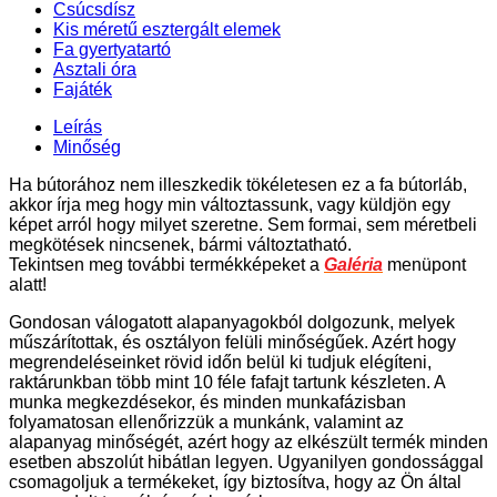
Csúcsdísz
Kis méretű esztergált elemek
Fa gyertyatartó
Asztali óra
Fajáték
Leírás
Minőség
Ha bútorához nem illeszkedik tökéletesen ez a fa bútorláb,
akkor írja meg hogy min változtassunk, vagy küldjön egy
képet arról hogy milyet szeretne. Sem formai, sem méretbeli
megkötések nincsenek, bármi változtatható.
Tekintsen meg további termékképeket a
Galéria
menüpont
alatt!
Gondosan válogatott alapanyagokból dolgozunk, melyek
műszárítottak, és osztályon felüli minőségűek. Azért hogy
megrendeléseinket rövid időn belül ki tudjuk elégíteni,
raktárunkban több mint 10 féle fafajt tartunk készleten. A
munka megkezdésekor, és minden munkafázisban
folyamatosan ellenőrizzük a munkánk, valamint az
alapanyag minőségét, azért hogy az elkészült termék minden
esetben abszolút hibátlan legyen. Ugyanilyen gondossággal
csomagoljuk a termékeket, így biztosítva, hogy az Ön által