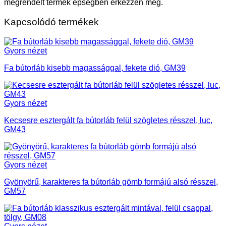
megrendelt termék épségben érkezzen meg.
Kapcsolódó termékek
Gyors nézet
Fa bútorláb kisebb magassággal, fekete dió, GM39
Gyors nézet
Kecsesre esztergált fa bútorláb felül szögletes résszel, luc,
GM43
Gyors nézet
Gyönyörű, karakteres fa bútorláb gömb formájú alsó résszel,
GM57