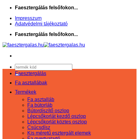
Skip
Faesztergálás felsőfokon...
to
Impresszum
content
Adatvédelmi tájékoztató
Faesztergálás felsőfokon...
Keresés
a
Faesztergálás
következőre:
Fa asztallábak
Termékek
Fa asztalláb
Fa bútorláb
Bútordíszítő oszlop
Lépcsőkorlát kezdő oszlop
Lépcsőkorlát köztes oszlop
Csúcsdísz
Kis méretű esztergált elemek
Fa gyertyatartó