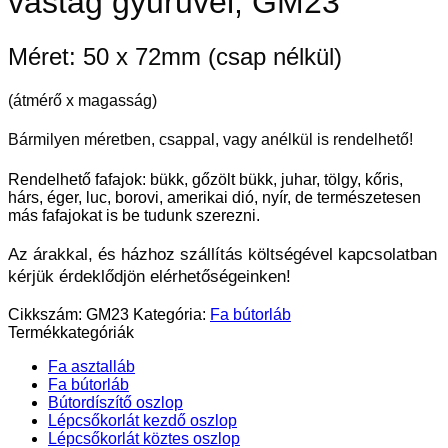
vastag gyűrűvel, GM23
Méret: 50 x 72mm (csap nélkül)
(átmérő x magasság)
Bármilyen méretben, csappal, vagy anélkül is rendelhető!
Rendelhető fafajok: bükk, gőzölt bükk, juhar, tölgy, kőris,
hárs, éger, luc, borovi, amerikai dió, nyír, de természetesen
más fafajokat is be tudunk szerezni.
Az árakkal, és házhoz szállítás költségével kapcsolatban
kérjük érdeklődjön elérhetőségeinken!
Cikkszám:
GM23
Kategória:
Fa bútorláb
Termékkategóriák
Fa asztalláb
Fa bútorláb
Bútordíszítő oszlop
Lépcsőkorlát kezdő oszlop
Lépcsőkorlát köztes oszlop