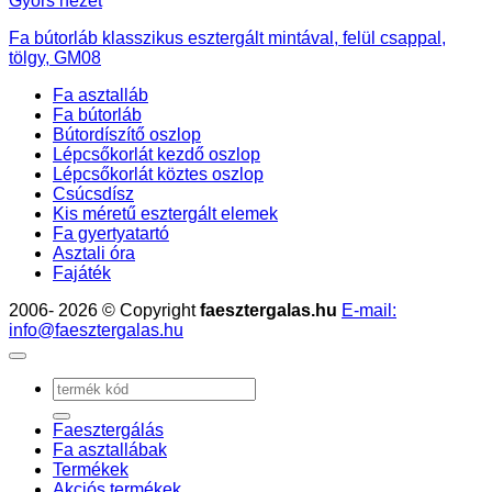
Gyors nézet
Fa bútorláb klasszikus esztergált mintával, felül csappal,
tölgy, GM08
Fa asztalláb
Fa bútorláb
Bútordíszítő oszlop
Lépcsőkorlát kezdő oszlop
Lépcsőkorlát köztes oszlop
Csúcsdísz
Kis méretű esztergált elemek
Fa gyertyatartó
Asztali óra
Fajáték
2006- 2026 © Copyright
faesztergalas.hu
E-mail:
info@faesztergalas.hu
Keresés
a
következőre:
Faesztergálás
Fa asztallábak
Termékek
Akciós termékek