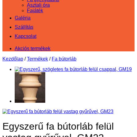
Asztali óra
Fajáték
Galéria
Szállítás
Kapcsolat
Akciós termékek
Kezdőlap
/
Termékek
/
Fa bútorláb
Egyszerű fa bútorláb felül