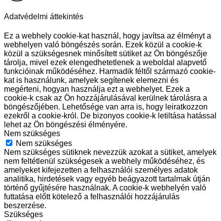
Adatvédelmi áttekintés
Ez a webhely cookie-kat használ, hogy javítsa az élményt a
webhelyen való böngészés során. Ezek közül a cookie-k
közül a szükségesnek minősített sütiket az Ön böngészője
tárolja, mivel ezek elengedhetetlenek a weboldal alapvető
funkcióinak működéséhez. Harmadik féltől származó cookie-
kat is használunk, amelyek segítenek elemezni és
megérteni, hogyan használja ezt a webhelyet. Ezek a
cookie-k csak az Ön hozzájárulásával kerülnek tárolásra a
böngészőjében. Lehetősége van arra is, hogy leiratkozzon
ezekről a cookie-król. De bizonyos cookie-k letiltása hatással
lehet az Ön böngészési élményére.
Nem szükséges
Nem szükséges
Nem szükséges sütiknek nevezzük azokat a sütiket, amelyek
nem feltétlenül szükségesek a webhely működéséhez, és
amelyeket kifejezetten a felhasználói személyes adatok
analitika, hirdetések vagy egyéb beágyazott tartalmak útján
történő gyűjtésére használnak. A cookie-k webhelyén való
futtatása előtt kötelező a felhasználói hozzájárulás
beszerzése.
Szükséges