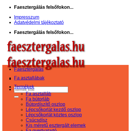
Skip
Faesztergálás felsőfokon...
to
Impresszum
content
Adatvédelmi tájékoztató
Faesztergálás felsőfokon...
Faesztergálás
Fa asztallábak
Termékek
Keresés
Fa asztalláb
a
Fa bútorláb
következőre:
Bútordíszítő oszlop
Lépcsőkorlát kezdő oszlop
Lépcsőkorlát köztes oszlop
Csúcsdísz
Kis méretű esztergált elemek
Fa gyertyatartó