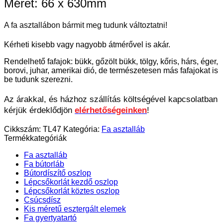
Méret: 66 x 630mm
A fa asztallábon bármit meg tudunk változtatni!
Kérheti kisebb vagy nagyobb átmérővel is akár.
Rendelhető fafajok: bükk, gőzölt bükk, tölgy, kőris, hárs, éger,
borovi, juhar, amerikai dió, de természetesen más fafajokat is
be tudunk szerezni.
Az árakkal, és házhoz szállítás költségével kapcsolatban
kérjük érdeklődjön
elérhetőségeinken
!
Cikkszám:
TL47
Kategória:
Fa asztalláb
Termékkategóriák
Fa asztalláb
Fa bútorláb
Bútordíszítő oszlop
Lépcsőkorlát kezdő oszlop
Lépcsőkorlát köztes oszlop
Csúcsdísz
Kis méretű esztergált elemek
Fa gyertyatartó