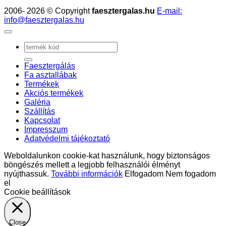
2006- 2026 © Copyright
faesztergalas.hu
E-mail:
info@faesztergalas.hu
Keresés
a
következőre:
Faesztergálás
Fa asztallábak
Termékek
Akciós termékek
Galéria
Szállítás
Kapcsolat
Impresszum
Adatvédelmi tájékoztató
Weboldalunkon cookie-kat használunk, hogy biztonságos
böngészés mellett a legjobb felhasználói élményt
nyújthassuk.
További információk
Elfogadom
Nem fogadom
el
Cookie beállítások
Close