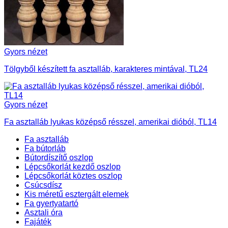
Gyors nézet
Tölgyből készített fa asztalláb, karakteres mintával, TL24
Gyors nézet
Fa asztalláb lyukas középső résszel, amerikai dióból, TL14
Fa asztalláb
Fa bútorláb
Bútordíszítő oszlop
Lépcsőkorlát kezdő oszlop
Lépcsőkorlát köztes oszlop
Csúcsdísz
Kis méretű esztergált elemek
Fa gyertyatartó
Asztali óra
Fajáték