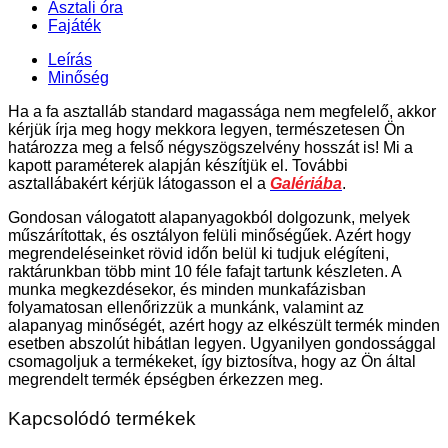
Asztali óra
Fajáték
Leírás
Minőség
Ha a fa asztalláb standard magassága nem megfelelő, akkor
kérjük írja meg hogy mekkora legyen, természetesen Ön
határozza meg a felső négyszögszelvény hosszát is! Mi a
kapott paraméterek alapján készítjük el. További
asztallábakért kérjük látogasson el a
Galériába
.
Gondosan válogatott alapanyagokból dolgozunk, melyek
műszárítottak, és osztályon felüli minőségűek. Azért hogy
megrendeléseinket rövid időn belül ki tudjuk elégíteni,
raktárunkban több mint 10 féle fafajt tartunk készleten. A
munka megkezdésekor, és minden munkafázisban
folyamatosan ellenőrizzük a munkánk, valamint az
alapanyag minőségét, azért hogy az elkészült termék minden
esetben abszolút hibátlan legyen. Ugyanilyen gondossággal
csomagoljuk a termékeket, így biztosítva, hogy az Ön által
megrendelt termék épségben érkezzen meg.
Kapcsolódó termékek