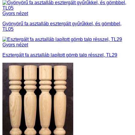
Gyors nézet
Gyönyörű fa asztalláb esztergált gyűrűkkel, és gömbbel,
TL05
Gyors nézet
Esztergált fa asztalláb lapított gömb talp résszel, TL29