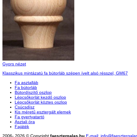
Gyors nézet
Klasszikus mintázatú fa bútorláb szépen ívelt alsó résszel, GM67
Fa asztalláb
Fa bútorláb
Bútordíszítő oszlop
Lépcsőkorlát kezdő oszlop
Lépcsőkorlát köztes oszlop
Csúcsdísz
Kis méretű esztergált elemek
Fa gyertyatartó
Asztali óra
Fajáték
2006- 2026 © Copyright
faesztergalas.hu
E-mail: info@faesztergala