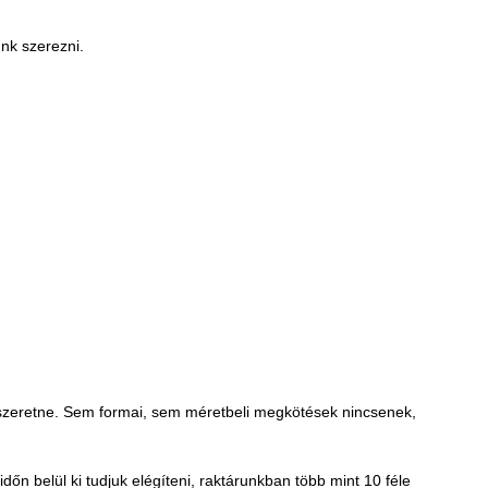
unk szerezni.
t szeretne. Sem formai, sem méretbeli megkötések nincsenek,
n belül ki tudjuk elégíteni, raktárunkban több mint 10 féle