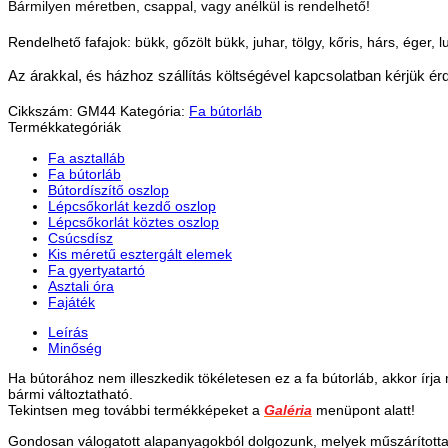
Bármilyen méretben, csappal, vagy anélkül is rendelhető!
Rendelhető fafajok: bükk, gőzölt bükk, juhar, tölgy, kőris, hárs, éger, 
Az árakkal, és házhoz szállítás költségével kapcsolatban kérjük ér
Cikkszám:
GM44
Kategória:
Fa bútorláb
Termékkategóriák
Fa asztalláb
Fa bútorláb
Bútordíszítő oszlop
Lépcsőkorlát kezdő oszlop
Lépcsőkorlát köztes oszlop
Csúcsdísz
Kis méretű esztergált elemek
Fa gyertyatartó
Asztali óra
Fajáték
Leírás
Minőség
Ha bútorához nem illeszkedik tökéletesen ez a fa bútorláb, akkor ír
bármi változtatható.
Tekintsen meg további termékképeket a
Galéria
menüpont alatt!
Gondosan válogatott alapanyagokból dolgozunk, melyek műszárítottak, 