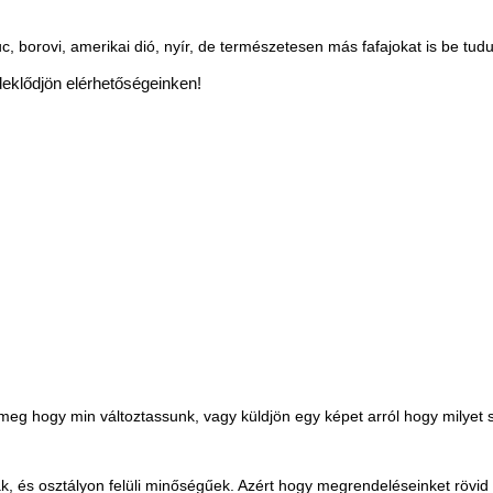
luc, borovi, amerikai dió, nyír, de természetesen más fafajokat is be tud
deklődjön elérhetőségeinken!
ja meg hogy min változtassunk, vagy küldjön egy képet arról hogy milye
és osztályon felüli minőségűek. Azért hogy megrendeléseinket rövid idő