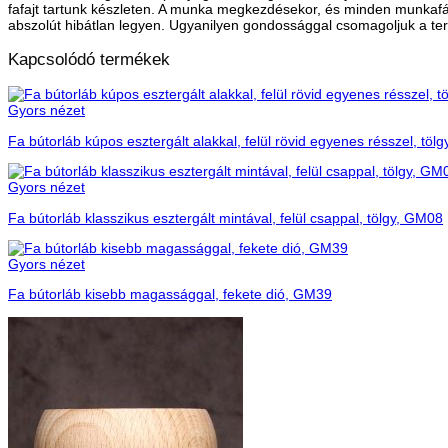
fafajt tartunk készleten. A munka megkezdésekor, és minden munkafá
abszolút hibátlan legyen. Ugyanilyen gondossággal csomagoljuk a te
Kapcsolódó termékek
Gyors nézet
Fa bútorláb kúpos esztergált alakkal, felül rövid egyenes résszel, töl
Gyors nézet
Fa bútorláb klasszikus esztergált mintával, felül csappal, tölgy, GM08
Gyors nézet
Fa bútorláb kisebb magassággal, fekete dió, GM39