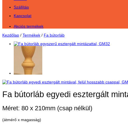
Szállítás
Kapcsolat
Akciós termékek
Kezdőlap
/
Termékek
/
Fa bútorláb
Fa bútorláb egyedi esztergált min
Méret: 80 x 210mm (csap nélkül)
(átmérő x magasság)