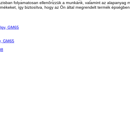
zisban folyamatosan ellenőrizzük a munkánk, valamint az alapanyag m
rmékeket, így biztosítva, hogy az Ön által megrendelt termék épségbe
gy, GM65