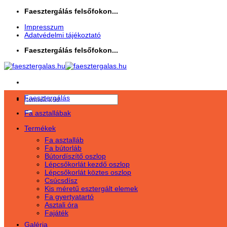
Skip
Faesztergálás felsőfokon...
to
Impresszum
content
Adatvédelmi tájékoztató
Faesztergálás felsőfokon...
Faesztergálás
Keresés
a
Fa asztallábak
következőre:
Termékek
Fa asztalláb
Fa bútorláb
Bútordíszítő oszlop
Lépcsőkorlát kezdő oszlop
Lépcsőkorlát köztes oszlop
Csúcsdísz
Kis méretű esztergált elemek
Fa gyertyatartó
Asztali óra
Fajáték
Galéria