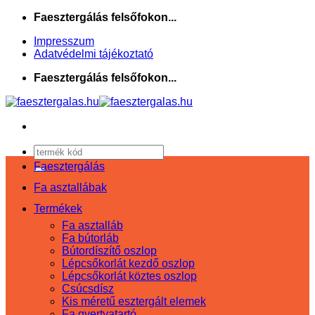
Skip
Faesztergálás felsőfokon...
to
Impresszum
content
Adatvédelmi tájékoztató
Faesztergálás felsőfokon...
Keresés
a
Faesztergálás
következőre:
Fa asztallábak
Termékek
Fa asztalláb
Fa bútorláb
Bútordíszítő oszlop
Lépcsőkorlát kezdő oszlop
Lépcsőkorlát köztes oszlop
Csúcsdísz
Kis méretű esztergált elemek
Fa gyertyatartó