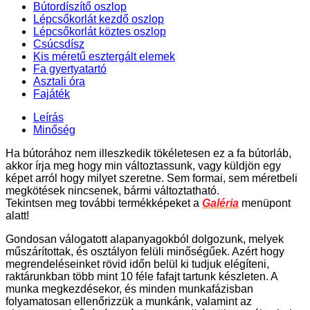
Bútordíszítő oszlop
Lépcsőkorlát kezdő oszlop
Lépcsőkorlát köztes oszlop
Csúcsdísz
Kis méretű esztergált elemek
Fa gyertyatartó
Asztali óra
Fajáték
Leírás
Minőség
Ha bútorához nem illeszkedik tökéletesen ez a fa bútorláb,
akkor írja meg hogy min változtassunk, vagy küldjön egy
képet arról hogy milyet szeretne. Sem formai, sem méretbeli
megkötések nincsenek, bármi változtatható.
Tekintsen meg további termékképeket a
Galéria
menüpont
alatt!
Gondosan válogatott alapanyagokból dolgozunk, melyek
műszárítottak, és osztályon felüli minőségűek. Azért hogy
megrendeléseinket rövid időn belül ki tudjuk elégíteni,
raktárunkban több mint 10 féle fafajt tartunk készleten. A
munka megkezdésekor, és minden munkafázisban
folyamatosan ellenőrizzük a munkánk, valamint az