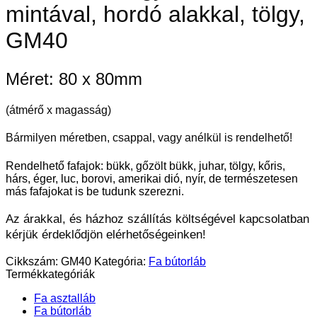
mintával, hordó alakkal, tölgy,
GM40
Méret: 80 x 80mm
(átmérő x magasság)
Bármilyen méretben, csappal, vagy anélkül is rendelhető!
Rendelhető fafajok: bükk, gőzölt bükk, juhar, tölgy, kőris,
hárs, éger, luc, borovi, amerikai dió, nyír, de természetesen
más fafajokat is be tudunk szerezni.
Az árakkal, és házhoz szállítás költségével kapcsolatban
kérjük érdeklődjön elérhetőségeinken!
Cikkszám:
GM40
Kategória:
Fa bútorláb
Termékkategóriák
Fa asztalláb
Fa bútorláb