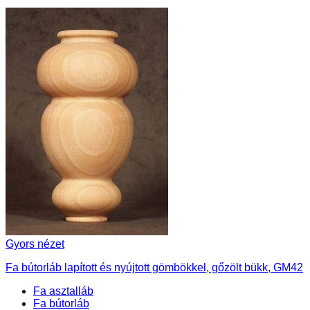
Gyors nézet
Fa bútorláb lapított és nyújtott gömbökkel, gőzölt bükk, GM42
Fa asztalláb
Fa bútorláb