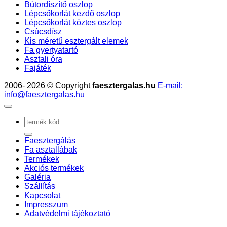
Bútordíszítő oszlop
Lépcsőkorlát kezdő oszlop
Lépcsőkorlát köztes oszlop
Csúcsdísz
Kis méretű esztergált elemek
Fa gyertyatartó
Asztali óra
Fajáték
2006- 2026 © Copyright
faesztergalas.hu
E-mail:
info@faesztergalas.hu
Keresés
a
következőre:
Faesztergálás
Fa asztallábak
Termékek
Akciós termékek
Galéria
Szállítás
Kapcsolat
Impresszum
Adatvédelmi tájékoztató