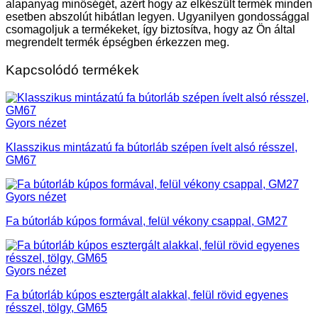
alapanyag minőségét, azért hogy az elkészült termék minden
esetben abszolút hibátlan legyen. Ugyanilyen gondossággal
csomagoljuk a termékeket, így biztosítva, hogy az Ön által
megrendelt termék épségben érkezzen meg.
Kapcsolódó termékek
Gyors nézet
Klasszikus mintázatú fa bútorláb szépen ívelt alsó résszel,
GM67
Gyors nézet
Fa bútorláb kúpos formával, felül vékony csappal, GM27
Gyors nézet
Fa bútorláb kúpos esztergált alakkal, felül rövid egyenes
résszel, tölgy, GM65