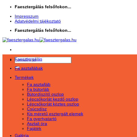
Skip
Faesztergálás felsőfokon...
to
Impresszum
content
Adatvédelmi tájékoztató
Faesztergálás felsőfokon...
Faesztergálás
Keresés
a
Fa asztallábak
következőre:
Termékek
Fa asztalláb
Fa bútorláb
Bútordíszítő oszlop
Lépcsőkorlát kezdő oszlop
Lépcsőkorlát köztes oszlop
Csúcsdísz
Kis méretű esztergált elemek
Fa gyertyatartó
Asztali óra
Fajáték
Galéria