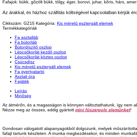
Fafajok: bükk, gőzölt bükk, tölgy, éger, borovi, juhar, kőris, hárs, am
Az árakkal, és házhoz szállítás költségével kapcsolatban kérjük ér
Cikkszám:
GZ15
Kategória:
Kis méretű esztergált elemek
Termékkategóriák
Fa asztalláb
Fa bútorláb
Bútordíszítő oszlop
Lépcsőkorlát kezdő oszlop
Lépcsőkorlát köztes oszlop
Csúcsdísz
Kis méretű esztergált elemek
Fa gyertyatartó
Asztali óra
Fajáték
Leírás
Minőség
Az átmérőn, és a magasságon is könnyen változtathatunk, így nem a
Nézze meg az összes, eddig gyártott
mini fűszerpolc elemünket
!
Gondosan válogatott alapanyagokból dolgozunk, melyek műszárítottak, 
fafajt tartunk készleten. A munka megkezdésekor, és minden munkafá