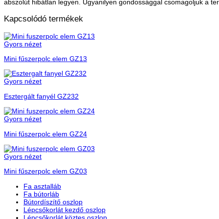
abszolút hibátlan legyen. Ugyanilyen gondossággal csomagoljuk a te
Kapcsolódó termékek
Gyors nézet
Mini fűszerpolc elem GZ13
Gyors nézet
Esztergált fanyél GZ232
Gyors nézet
Mini fűszerpolc elem GZ24
Gyors nézet
Mini fűszerpolc elem GZ03
Fa asztalláb
Fa bútorláb
Bútordíszítő oszlop
Lépcsőkorlát kezdő oszlop
Lépcsőkorlát köztes oszlop