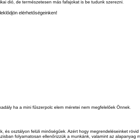
erikai dió, de természetesen más fafajokat is be tudunk szerezni.
deklődjön elérhetőségeinken!
kadály ha a mini fűszerpolc elem méretei nem megfelelőek Önnek.
és osztályon felüli minőségűek. Azért hogy megrendeléseinket rövid idő
zisban folyamatosan ellenőrizzük a munkánk, valamint az alapanyag m