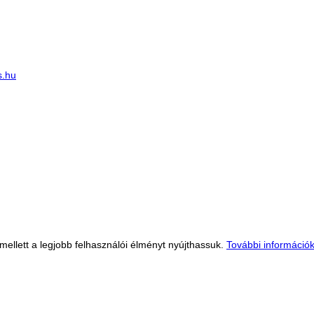
s.hu
llett a legjobb felhasználói élményt nyújthassuk.
További információ