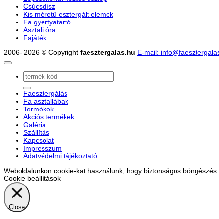
Csúcsdísz
Kis méretű esztergált elemek
Fa gyertyatartó
Asztali óra
Fajáték
2006- 2026 © Copyright
faesztergalas.hu
E-mail: info@faesztergala
Keresés
a
következőre:
Faesztergálás
Fa asztallábak
Termékek
Akciós termékek
Galéria
Szállítás
Kapcsolat
Impresszum
Adatvédelmi tájékoztató
Weboldalunkon cookie-kat használunk, hogy biztonságos böngészés me
Cookie beállítások
Close