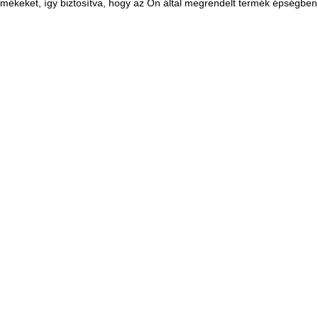
rmékeket, így biztosítva, hogy az Ön által megrendelt termék épségbe