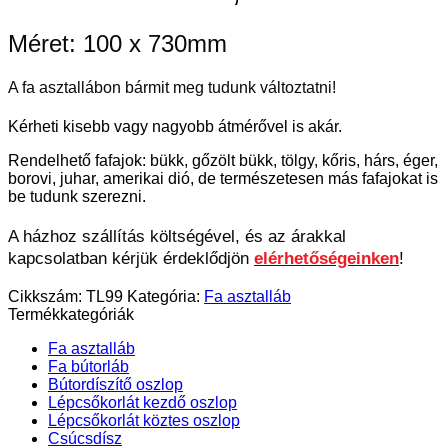
Méret: 100 x 730mm
A fa asztallábon bármit meg tudunk változtatni!
Kérheti kisebb vagy nagyobb átmérővel is akár.
Rendelhető fafajok: bükk, gőzölt bükk, tölgy, kőris, hárs, éger,
borovi, juhar, amerikai dió, de természetesen más fafajokat is
be tudunk szerezni.
A házhoz szállítás költségével, és az árakkal
kapcsolatban kérjük érdeklődjön
elérhetőségeinken
!
Cikkszám:
TL99
Kategória:
Fa asztalláb
Termékkategóriák
Fa asztalláb
Fa bútorláb
Bútordíszítő oszlop
Lépcsőkorlát kezdő oszlop
Lépcsőkorlát köztes oszlop
Csúcsdísz