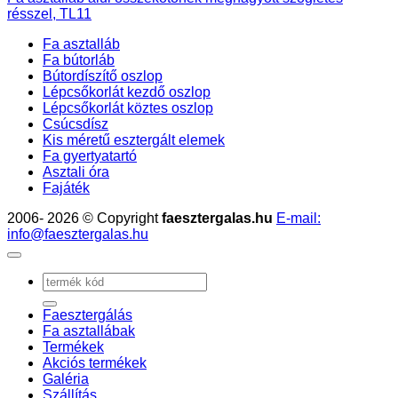
résszel, TL11
Fa asztalláb
Fa bútorláb
Bútordíszítő oszlop
Lépcsőkorlát kezdő oszlop
Lépcsőkorlát köztes oszlop
Csúcsdísz
Kis méretű esztergált elemek
Fa gyertyatartó
Asztali óra
Fajáték
2006- 2026 © Copyright
faesztergalas.hu
E-mail:
info@faesztergalas.hu
Keresés
a
következőre:
Faesztergálás
Fa asztallábak
Termékek
Akciós termékek
Galéria
Szállítás