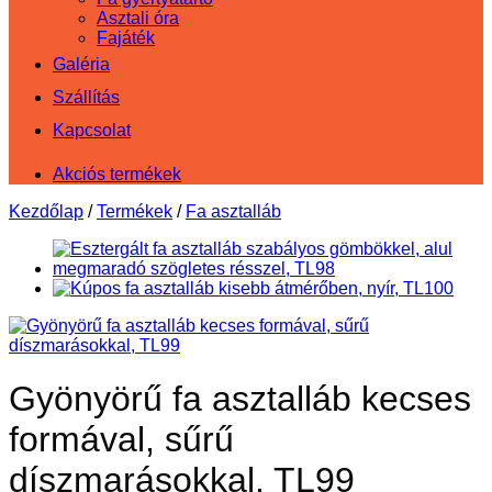
Asztali óra
Fajáték
Galéria
Szállítás
Kapcsolat
Akciós termékek
Kezdőlap
/
Termékek
/
Fa asztalláb
Gyönyörű fa asztalláb kecses
formával, sűrű
díszmarásokkal, TL99