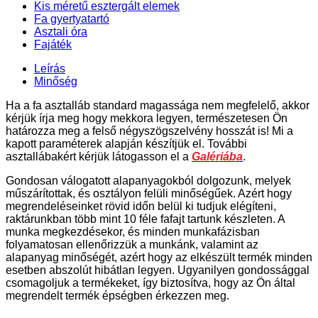
Kis méretű esztergált elemek
Fa gyertyatartó
Asztali óra
Fajáték
Leírás
Minőség
Ha a fa asztalláb standard magassága nem megfelelő, akkor
kérjük írja meg hogy mekkora legyen, természetesen Ön
határozza meg a felső négyszögszelvény hosszát is! Mi a
kapott paraméterek alapján készítjük el. További
asztallábakért kérjük látogasson el a
Galériába
.
Gondosan válogatott alapanyagokból dolgozunk, melyek
műszárítottak, és osztályon felüli minőségűek. Azért hogy
megrendeléseinket rövid időn belül ki tudjuk elégíteni,
raktárunkban több mint 10 féle fafajt tartunk készleten. A
munka megkezdésekor, és minden munkafázisban
folyamatosan ellenőrizzük a munkánk, valamint az
alapanyag minőségét, azért hogy az elkészült termék minden
esetben abszolút hibátlan legyen. Ugyanilyen gondossággal
csomagoljuk a termékeket, így biztosítva, hogy az Ön által
megrendelt termék épségben érkezzen meg.