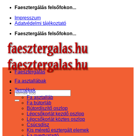
Skip
Faesztergálás felsőfokon...
to
Impresszum
content
Adatvédelmi tájékoztató
Faesztergálás felsőfokon...
Faesztergálás
Fa asztallábak
Termékek
Keresés
Fa asztalláb
a
Fa bútorláb
következőre:
Bútordíszítő oszlop
Lépcsőkorlát kezdő oszlop
Lépcsőkorlát köztes oszlop
Csúcsdísz
Kis méretű esztergált elemek
Fa gyertyatartó