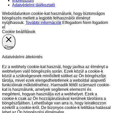
Impresszum
Adatvédelmi tájékoztató
Weboldalunkon cookie-kat használunk, hogy biztonságos
böngészés mellett a legjobb felhasználói élményt
nyújthassuk.
További információk
Elfogadom
Nem fogadom
el
Cookie beállítások
Close
Adatvédelmi áttekintés
Ez a webhely cookie-kat használ, hogy javítsa az élményt a
webhelyen való böngészés során. Ezek közül a cookie-k
közül a szükségesnek minősített sütiket az Ön böngészője
tárolja, mivel ezek elengedhetetlenek a weboldal alapvető
funkcióinak működéséhez. Harmadik féltől származó cookie-
kat is használunk, amelyek segítenek elemezni és
megérteni, hogyan használja ezt a webhelyet. Ezek a
cookie-k csak az Ön hozzájárulásával kerülnek tárolásra a
böngészőjében. Lehetősége van arra is, hogy leiratkozzon
ezekről a cookie-król. De bizonyos cookie-k letiltása hatással
lehet az Ön böngészési élményére.