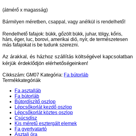
(átmérő x magasság)
Bármilyen méretben, csappal, vagy anélkül is rendelhető!
Rendelhető fafajok: bükk, gőzölt bükk, juhar, tölgy, kőris,
hárs, éger, luc, borovi, amerikai dió, nyír, de természetesen
más fafajokat is be tudunk szerezni.
Az árakkal, és házhoz szállítás költségével kapcsolatban
kérjük érdeklődjön elérhetőségeinken!
Cikkszám:
GM07
Kategória:
Fa bútorláb
Termékkategóriák
Fa asztalláb
Fa bútorláb
Bútordíszítő oszlop
Lépcsőkorlát kezdő oszlop
Lépcsőkorlát köztes oszlop
Csúcsdísz
Kis méretű esztergált elemek
Fa gyertyatartó
Asztali óra