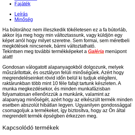
Fajáték
Leírás
Minőség
Ha bútorához nem illeszkedik tökéletesen ez a fa bútorláb,
akkor írja meg hogy min változtassunk, vagy küldjön egy
képet arról hogy milyet szeretne. Sem formai, sem méretbeli
megkötések nincsenek, bármi változtatható.
Tekintsen meg további termékképeket a
Galéria
menüpont
alatt!
Gondosan válogatott alapanyagokból dolgozunk, melyek
műszárítottak, és osztályon felüli minőségűek. Azért hogy
megrendeléseinket rövid időn belül ki tudjuk elégíteni,
raktárunkban több mint 10 féle fafajt tartunk készleten. A
munka megkezdésekor, és minden munkafázisban
folyamatosan ellenőrizzük a munkánk, valamint az
alapanyag minőségét, azért hogy az elkészült termék minden
esetben abszolút hibátlan legyen. Ugyanilyen gondossággal
csomagoljuk a termékeket, így biztosítva, hogy az Ön által
megrendelt termék épségben érkezzen meg.
Kapcsolódó termékek