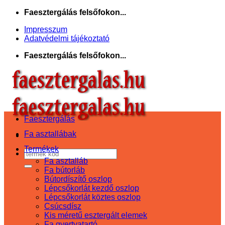
Skip
Faesztergálás felsőfokon...
to
Impresszum
content
Adatvédelmi tájékoztató
Faesztergálás felsőfokon...
Faesztergálás
Fa asztallábak
Termékek
Keresés
Fa asztalláb
a
Fa bútorláb
következőre:
Bútordíszítő oszlop
Lépcsőkorlát kezdő oszlop
Lépcsőkorlát köztes oszlop
Csúcsdísz
Kis méretű esztergált elemek
Fa gyertyatartó