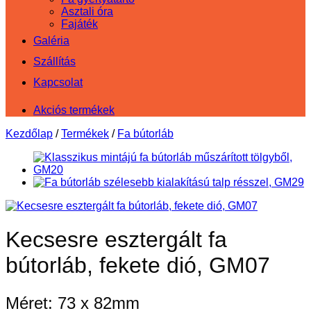
Asztali óra
Fajáték
Galéria
Szállítás
Kapcsolat
Akciós termékek
Kezdőlap
/
Termékek
/
Fa bútorláb
Kecsesre esztergált fa
bútorláb, fekete dió, GM07
Méret: 73 x 82mm