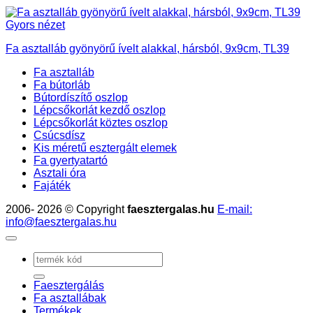
Gyors nézet
Fa asztalláb gyönyörű ívelt alakkal, hársból, 9x9cm, TL39
Fa asztalláb
Fa bútorláb
Bútordíszítő oszlop
Lépcsőkorlát kezdő oszlop
Lépcsőkorlát köztes oszlop
Csúcsdísz
Kis méretű esztergált elemek
Fa gyertyatartó
Asztali óra
Fajáték
2006- 2026 © Copyright
faesztergalas.hu
E-mail:
info@faesztergalas.hu
Keresés
a
következőre:
Faesztergálás
Fa asztallábak
Termékek