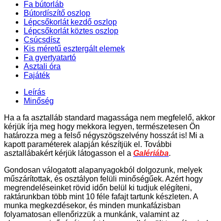
Fa bútorláb
Bútordíszítő oszlop
Lépcsőkorlát kezdő oszlop
Lépcsőkorlát köztes oszlop
Csúcsdísz
Kis méretű esztergált elemek
Fa gyertyatartó
Asztali óra
Fajáték
Leírás
Minőség
Ha a fa asztalláb standard magassága nem megfelelő, akkor
kérjük írja meg hogy mekkora legyen, természetesen Ön
határozza meg a felső négyszögszelvény hosszát is! Mi a
kapott paraméterek alapján készítjük el. További
asztallábakért kérjük látogasson el a
Galériába
.
Gondosan válogatott alapanyagokból dolgozunk, melyek
műszárítottak, és osztályon felüli minőségűek. Azért hogy
megrendeléseinket rövid időn belül ki tudjuk elégíteni,
raktárunkban több mint 10 féle fafajt tartunk készleten. A
munka megkezdésekor, és minden munkafázisban
folyamatosan ellenőrizzük a munkánk, valamint az