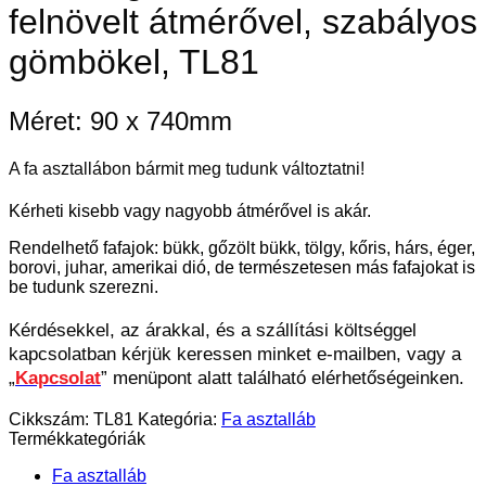
felnövelt átmérővel, szabályos
gömbökel, TL81
Méret: 90 x 740mm
A fa asztallábon bármit meg tudunk változtatni!
Kérheti kisebb vagy nagyobb átmérővel is akár.
Rendelhető fafajok: bükk, gőzölt bükk, tölgy, kőris, hárs, éger,
borovi, juhar, amerikai dió, de természetesen más fafajokat is
be tudunk szerezni.
Kérdésekkel, az árakkal, és a szállítási költséggel
kapcsolatban kérjük keressen minket e-mailben, vagy a
„
Kapcsolat
” menüpont alatt található elérhetőségeinken.
Cikkszám:
TL81
Kategória:
Fa asztalláb
Termékkategóriák
Fa asztalláb