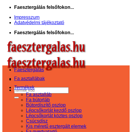
Skip
Faesztergálás felsőfokon...
to
Impresszum
content
Adatvédelmi tájékoztató
Faesztergálás felsőfokon...
Faesztergálás
Fa asztallábak
Termékek
Keresés
Fa asztalláb
a
Fa bútorláb
következőre:
Bútordíszítő oszlop
Lépcsőkorlát kezdő oszlop
Lépcsőkorlát köztes oszlop
Csúcsdísz
Kis méretű esztergált elemek
Fa gyertyatartó