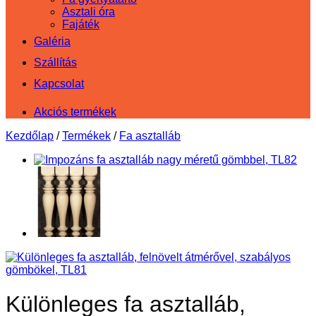
Asztali óra
Fajáték
Galéria
Szállítás
Kapcsolat
Akciós termékek
Kezdőlap
/
Termékek
/
Fa asztalláb
Különleges fa asztalláb,