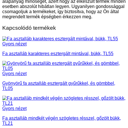
alapanyag minőségét, azért hogy az elkészült termék minden
esetben abszolút hibátlan legyen. Ugyanilyen gondossággal
csomagoljuk a termékeket, így biztosítva, hogy az Ön által
megrendelt termék épségben érkezzen meg.
Kapcsolódó termékek
Gyors nézet
Fa asztalláb karakteres esztergált mintával, bükk, TL55
Gyors nézet
Gyönyörű fa asztalláb esztergált gyűrűkkel, és gömbbel,
TL05
Gyors nézet
Fa asztalláb mindkét végén szögletes résszel, gőzölt bükk,
TL21