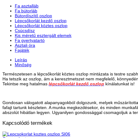
Fa asztalláb
Fa bútorláb
Bútordíszítő oszlop
Lépcsőkorlát kezdő oszlop
Lépcsőkorlát köztes oszlop
Csúcsdísz
Kis méretű esztergált elemek
Fa gyertyatartó
Asztali óra
Fajáték
Leírás
Minőség
Természetesen a lépcsőkorlát köztes oszlop mintázata is testre szabh
Ha tetszik az oszlop, ám a keresztmetszet nem megfelelő, könnyedén 
Tekintse meg hatalmas
lépcsőkorlát kezdő oszlop
kínálatunkat is!
Gondosan válogatott alapanyagokból dolgozunk, melyek műszárítottak, 
fafajt tartunk készleten. A munka megkezdésekor, és minden munkafá
abszolút hibátlan legyen. Ugyanilyen gondossággal csomagoljuk a te
Kapcsolódó termékek