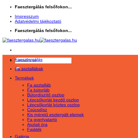
Skip
Faesztergálás felsőfokon...
to
Impresszum
content
Adatvédelmi tájékoztató
Faesztergálás felsőfokon...
Faesztergálás
Keresés
a
Fa asztallábak
következőre:
Termékek
Fa asztalláb
Fa bútorláb
Bútordíszítő oszlop
Lépcsőkorlát kezdő oszlop
Lépcsőkorlát köztes oszlop
Csúcsdísz
Kis méretű esztergált elemek
Fa gyertyatartó
Asztali óra
Fajáték
Galéria