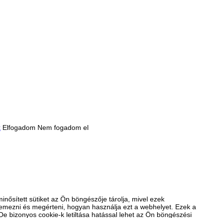
k
Elfogadom
Nem fogadom el
nősített sütiket az Ön böngészője tárolja, mivel ezek
emezni és megérteni, hogyan használja ezt a webhelyet. Ezek a
De bizonyos cookie-k letiltása hatással lehet az Ön böngészési