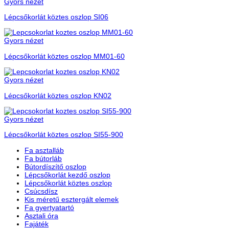
Gyors nézet
Lépcsőkorlát köztes oszlop SI06
Gyors nézet
Lépcsőkorlát köztes oszlop MM01-60
Gyors nézet
Lépcsőkorlát köztes oszlop KN02
Gyors nézet
Lépcsőkorlát köztes oszlop SI55-900
Fa asztalláb
Fa bútorláb
Bútordíszítő oszlop
Lépcsőkorlát kezdő oszlop
Lépcsőkorlát köztes oszlop
Csúcsdísz
Kis méretű esztergált elemek
Fa gyertyatartó
Asztali óra
Fajáték