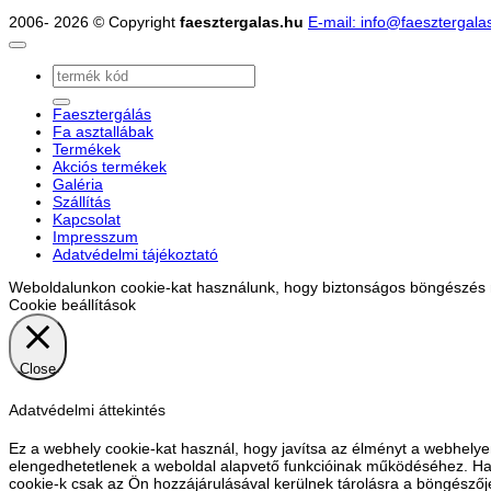
2006- 2026 © Copyright
faesztergalas.hu
E-mail: info@faesztergala
Keresés
a
következőre:
Faesztergálás
Fa asztallábak
Termékek
Akciós termékek
Galéria
Szállítás
Kapcsolat
Impresszum
Adatvédelmi tájékoztató
Weboldalunkon cookie-kat használunk, hogy biztonságos böngészés me
Cookie beállítások
Close
Adatvédelmi áttekintés
Ez a webhely cookie-kat használ, hogy javítsa az élményt a webhelye
elengedhetetlenek a weboldal alapvető funkcióinak működéséhez. Har
cookie-k csak az Ön hozzájárulásával kerülnek tárolásra a böngészőjé