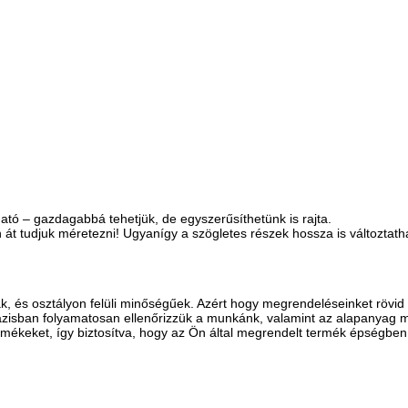
ató – gazdagabbá tehetjük, de egyszerűsíthetünk is rajta.
át tudjuk méretezni! Ugyanígy a szögletes részek hossza is változtath
és osztályon felüli minőségűek. Azért hogy megrendeléseinket rövid idő
zisban folyamatosan ellenőrizzük a munkánk, valamint az alapanyag m
rmékeket, így biztosítva, hogy az Ön által megrendelt termék épségbe