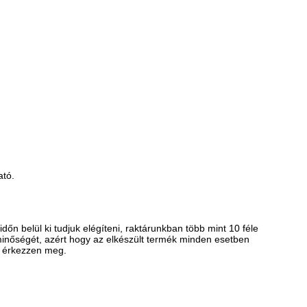
ató.
n belül ki tudjuk elégíteni, raktárunkban több mint 10 féle
inőségét, azért hogy az elkészült termék minden esetben
n érkezzen meg.