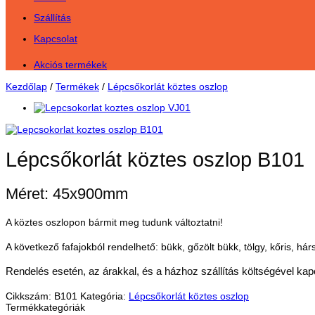
Szállítás
Kapcsolat
Akciós termékek
Kezdőlap
/
Termékek
/
Lépcsőkorlát köztes oszlop
Lépcsőkorlát köztes oszlop B101
Méret: 45x900mm
A köztes oszlopon bármit meg tudunk változtatni!
A következő fafajokból rendelhető: bükk, gőzölt bükk, tölgy, kőris, há
Rendelés esetén, az árakkal, és a házhoz szállítás költségével kap
Cikkszám:
B101
Kategória:
Lépcsőkorlát köztes oszlop
Termékkategóriák