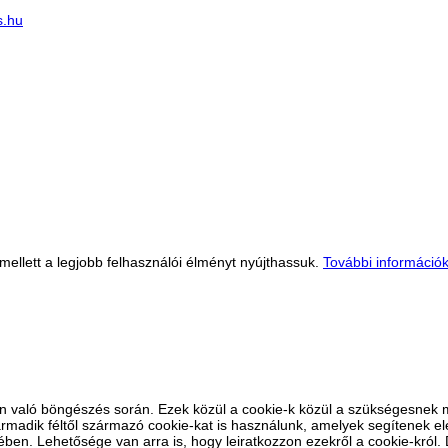
s.hu
llett a legjobb felhasználói élményt nyújthassuk.
További információ
n való böngészés során. Ezek közül a cookie-k közül a szükségesnek mi
madik féltől származó cookie-kat is használunk, amelyek segítenek el
ben. Lehetősége van arra is, hogy leiratkozzon ezekről a cookie-król. 