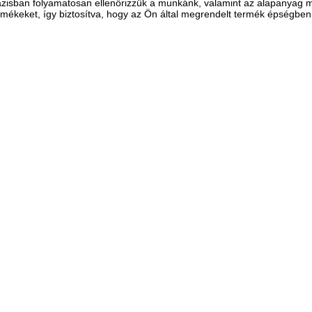
zisban folyamatosan ellenőrizzük a munkánk, valamint az alapanyag m
rmékeket, így biztosítva, hogy az Ön által megrendelt termék épségbe