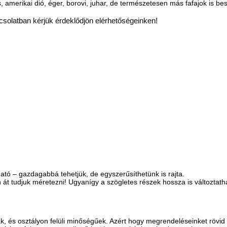
rs, amerikai dió, éger, borovi, juhar, de természetesen más fafajok is b
csolatban kérjük érdeklődjön elérhetőségeinken!
ató – gazdagabbá tehetjük, de egyszerűsíthetünk is rajta.
át tudjuk méretezni! Ugyanígy a szögletes részek hossza is változtath
és osztályon felüli minőségűek. Azért hogy megrendeléseinket rövid idő