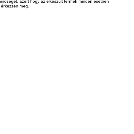
inőségét, azért hogy az elkészült termék minden esetben
n érkezzen meg.