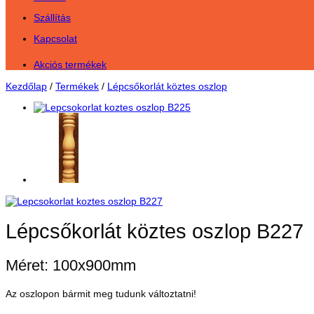
Szállítás
Kapcsolat
Akciós termékek
Kezdőlap
/
Termékek
/
Lépcsőkorlát köztes oszlop
Lépcsőkorlát köztes oszlop B227
Méret: 100x900mm
Az oszlopon bármit meg tudunk változtatni!