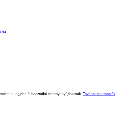
s.hu
llett a legjobb felhasználói élményt nyújthassuk.
További információ