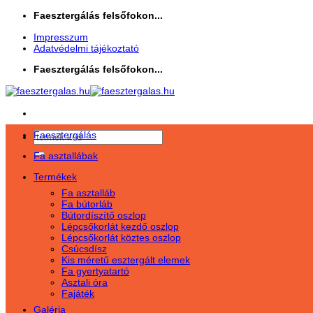
Skip
Faesztergálás felsőfokon...
to
Impresszum
content
Adatvédelmi tájékoztató
Faesztergálás felsőfokon...
Faesztergálás
Keresés
a
Fa asztallábak
következőre:
Termékek
Fa asztalláb
Fa bútorláb
Bútordíszítő oszlop
Lépcsőkorlát kezdő oszlop
Lépcsőkorlát köztes oszlop
Csúcsdísz
Kis méretű esztergált elemek
Fa gyertyatartó
Asztali óra
Fajáték
Galéria