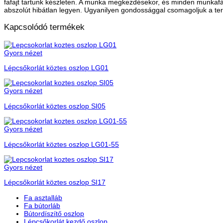
fafajt tartunk készleten. A munka megkezdésekor, és minden munkafá
abszolút hibátlan legyen. Ugyanilyen gondossággal csomagoljuk a te
Kapcsolódó termékek
Gyors nézet
Lépcsőkorlát köztes oszlop LG01
Gyors nézet
Lépcsőkorlát köztes oszlop SI05
Gyors nézet
Lépcsőkorlát köztes oszlop LG01-55
Gyors nézet
Lépcsőkorlát köztes oszlop SI17
Fa asztalláb
Fa bútorláb
Bútordíszítő oszlop
Lépcsőkorlát kezdő oszlop