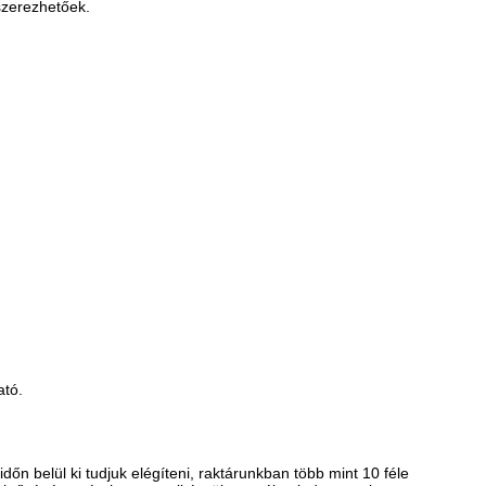
eszerezhetőek.
ató.
n belül ki tudjuk elégíteni, raktárunkban több mint 10 féle