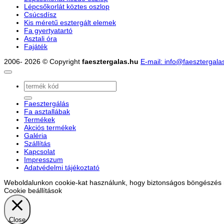
Lépcsőkorlát köztes oszlop
Csúcsdísz
Kis méretű esztergált elemek
Fa gyertyatartó
Asztali óra
Fajáték
2006- 2026 © Copyright
faesztergalas.hu
E-mail: info@faesztergala
Keresés
a
következőre:
Faesztergálás
Fa asztallábak
Termékek
Akciós termékek
Galéria
Szállítás
Kapcsolat
Impresszum
Adatvédelmi tájékoztató
Weboldalunkon cookie-kat használunk, hogy biztonságos böngészés me
Cookie beállítások
Close