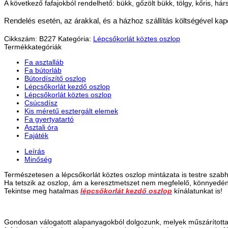
A következő fafajokból rendelhető: bükk, gőzölt bükk, tölgy, kőris, há
Rendelés esetén, az árakkal, és a házhoz szállítás költségével kap
Cikkszám:
B227
Kategória:
Lépcsőkorlát köztes oszlop
Termékkategóriák
Fa asztalláb
Fa bútorláb
Bútordíszítő oszlop
Lépcsőkorlát kezdő oszlop
Lépcsőkorlát köztes oszlop
Csúcsdísz
Kis méretű esztergált elemek
Fa gyertyatartó
Asztali óra
Fajáték
Leírás
Minőség
Természetesen a lépcsőkorlát köztes oszlop mintázata is testre szabh
Ha tetszik az oszlop, ám a keresztmetszet nem megfelelő, könnyedén 
Tekintse meg hatalmas
lépcsőkorlát kezdő oszlop
kínálatunkat is!
Gondosan válogatott alapanyagokból dolgozunk, melyek műszárítottak, 