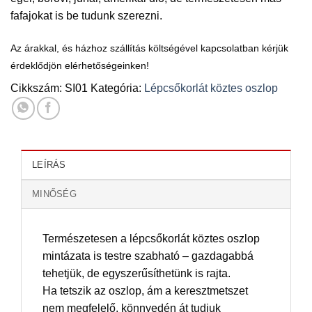
fafajokat is be tudunk szerezni.
Az árakkal, és házhoz szállítás költségével kapcsolatban kérjük
érdeklődjön elérhetőségeinken!
Cikkszám:
SI01
Kategória:
Lépcsőkorlát köztes oszlop
LEÍRÁS
MINŐSÉG
Természetesen a lépcsőkorlát köztes oszlop
mintázata is testre szabható – gazdagabbá
tehetjük, de egyszerűsíthetünk is rajta.
Ha tetszik az oszlop, ám a keresztmetszet
nem megfelelő, könnyedén át tudjuk