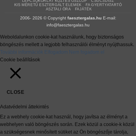
LÉPCSŐKORLÁT KÖZTES OSZLOP
CSÚCSDÍSZ
KIS MÉRETŰ ESZTERGÁLT ELEMEK
FA GYERTYATARTÓ
ASZTALI ÓRA
FAJÁTÉK
2006- 2026 © Copyright
faesztergalas.hu
E-mail:
info@faesztergalas.hu
Weboldalunkon cookie-kat használunk, hogy biztonságos
böngészés mellett a legjobb felhasználói élményt nyújthassuk.
További információk
Elfogadom
Nem fogadom el
Cookie beállítások
CLOSE
Adatvédelmi áttekintés
Ez a webhely cookie-kat használ, hogy javítsa az élményt a
webhelyen való böngészés során. Ezek közül a cookie-k közül
a szükségesnek minősített sütiket az Ön böngészője tárolja,