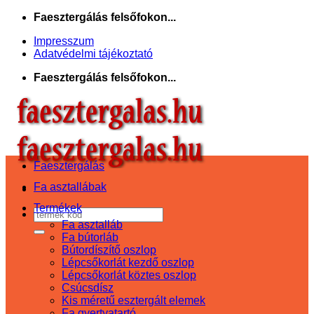
Skip
Faesztergálás felsőfokon...
to
Impresszum
content
Adatvédelmi tájékoztató
Faesztergálás felsőfokon...
Faesztergálás
Fa asztallábak
Termékek
Keresés
Fa asztalláb
a
Fa bútorláb
következőre:
Bútordíszítő oszlop
Lépcsőkorlát kezdő oszlop
Lépcsőkorlát köztes oszlop
Csúcsdísz
Kis méretű esztergált elemek
Fa gyertyatartó