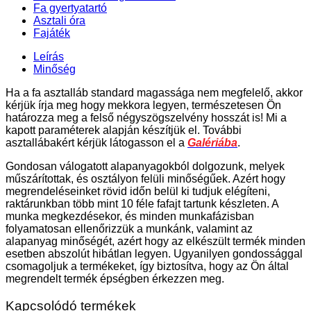
Fa gyertyatartó
Asztali óra
Fajáték
Leírás
Minőség
Ha a fa asztalláb standard magassága nem megfelelő, akkor
kérjük írja meg hogy mekkora legyen, természetesen Ön
határozza meg a felső négyszögszelvény hosszát is! Mi a
kapott paraméterek alapján készítjük el. További
asztallábakért kérjük látogasson el a
Galériába
.
Gondosan válogatott alapanyagokból dolgozunk, melyek
műszárítottak, és osztályon felüli minőségűek. Azért hogy
megrendeléseinket rövid időn belül ki tudjuk elégíteni,
raktárunkban több mint 10 féle fafajt tartunk készleten. A
munka megkezdésekor, és minden munkafázisban
folyamatosan ellenőrizzük a munkánk, valamint az
alapanyag minőségét, azért hogy az elkészült termék minden
esetben abszolút hibátlan legyen. Ugyanilyen gondossággal
csomagoljuk a termékeket, így biztosítva, hogy az Ön által
megrendelt termék épségben érkezzen meg.
Kapcsolódó termékek