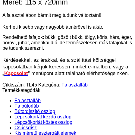
Méret: 115 x 720mm
A fa asztallábon bármit meg tudunk változtatni!
Kérheti kisebb vagy nagyobb átmérővel is akár.
Rendelhető fafajok: bükk, gőzölt bükk, tölgy, kőris, hárs, éger,
borovi, juhar, amerikai dió, de természetesen más fafajokat is
be tudunk szerezni.
Kérdésekkel, az árakkal, és a szállítási költséggel
kapcsolatban kérjük keressen minket e-mailben, vagy a
„
Kapcsolat
” menüpont alatt található elérhetőségeinken.
Cikkszám:
TL45
Kategória:
Fa asztalláb
Termékkategóriák
Fa asztalláb
Fa bútorláb
Bútordíszítő oszlop
Lépcsőkorlát kezdő oszlop
Lépcsőkorlát köztes oszlop
Csúcsdísz
Kis méretű esztergált elemek