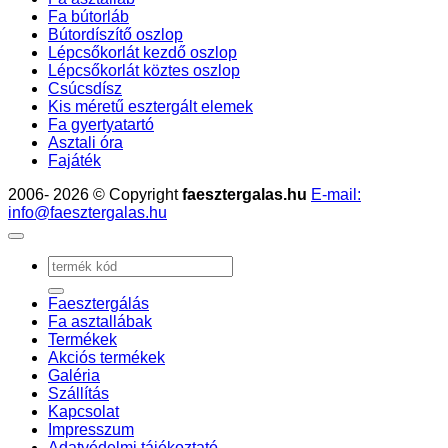
Fa bútorláb
Bútordíszítő oszlop
Lépcsőkorlát kezdő oszlop
Lépcsőkorlát köztes oszlop
Csúcsdísz
Kis méretű esztergált elemek
Fa gyertyatartó
Asztali óra
Fajáték
2006- 2026 © Copyright
faesztergalas.hu
E-mail:
info@faesztergalas.hu
Keresés
a
következőre:
Faesztergálás
Fa asztallábak
Termékek
Akciós termékek
Galéria
Szállítás
Kapcsolat
Impresszum
Adatvédelmi tájékoztató