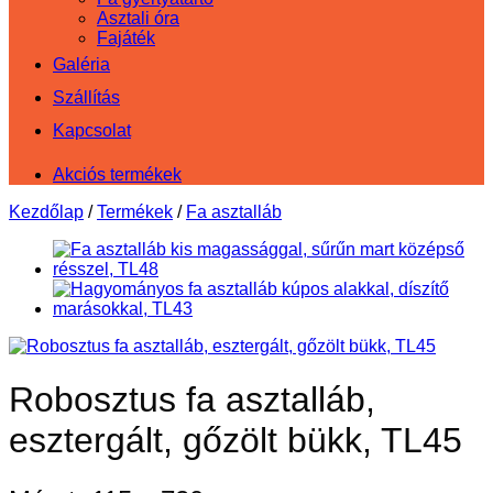
Asztali óra
Fajáték
Galéria
Szállítás
Kapcsolat
Akciós termékek
Kezdőlap
/
Termékek
/
Fa asztalláb
Robosztus fa asztalláb,
esztergált, gőzölt bükk, TL45