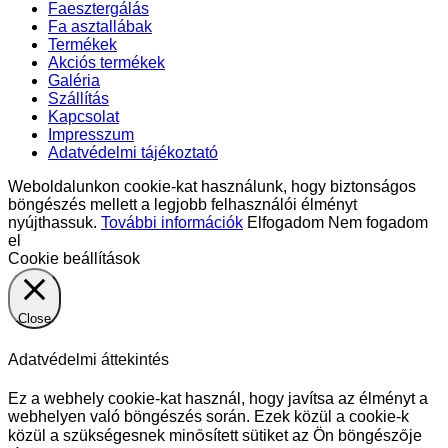
következőre:
Faesztergálás
Fa asztallábak
Termékek
Akciós termékek
Galéria
Szállítás
Kapcsolat
Impresszum
Adatvédelmi tájékoztató
Weboldalunkon cookie-kat használunk, hogy biztonságos
böngészés mellett a legjobb felhasználói élményt
nyújthassuk.
További információk
Elfogadom
Nem fogadom
el
Cookie beállítások
Close
Adatvédelmi áttekintés
Ez a webhely cookie-kat használ, hogy javítsa az élményt a
webhelyen való böngészés során. Ezek közül a cookie-k
közül a szükségesnek minősített sütiket az Ön böngészője