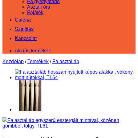
Fa gyertyatartó
Asztali óra
Fajáték
Galéria
Szállítás
Kapcsolat
Akciós termékek
Kezdőlap
/
Termékek
/
Fa asztalláb