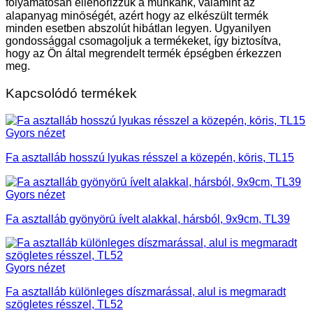
folyamatosan ellenőrizzük a munkánk, valamint az
alapanyag minőségét, azért hogy az elkészült termék
minden esetben abszolút hibátlan legyen. Ugyanilyen
gondossággal csomagoljuk a termékeket, így biztosítva,
hogy az Ön által megrendelt termék épségben érkezzen
meg.
Kapcsolódó termékek
Gyors nézet
Fa asztalláb hosszú lyukas résszel a közepén, kőris, TL15
Gyors nézet
Fa asztalláb gyönyörű ívelt alakkal, hársból, 9x9cm, TL39
Gyors nézet
Fa asztalláb különleges díszmarással, alul is megmaradt
szögletes résszel, TL52