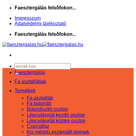
Skip
Faesztergálás felsőfokon...
to
content
Impresszum
Adatvédelmi tájékoztató
Faesztergálás felsőfokon...
Keresés
a
Faesztergálás
következőre:
Fa asztallábak
Termékek
Fa asztalláb
Fa bútorláb
Bútordíszítő oszlop
Lépcsőkorlát kezdő oszlop
Lépcsőkorlát köztes oszlop
Csúcsdísz
Kis méretű esztergált elemek