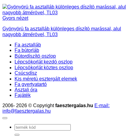
Gyors nézet
Gyönyörű fa asztalláb különleges díszítő marással, alul
nagyobb átmérővel, TL03
Fa asztalláb
Fa bútorláb
Bútordíszítő oszlop
Lépcsőkorlát kezdő oszlop
Lépcsőkorlát köztes oszlop
Csúcsdísz
Kis méretű esztergált elemek
Fa gyertyatartó
Asztali óra
Fajáték
2006- 2026 © Copyright
faesztergalas.hu
E-mail:
info@faesztergalas.hu
Keresés
a