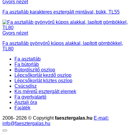
Gyors nézet
Fa asztalláb karakteres esztergált mintával, bükk, TL55
Gyors nézet
Fa asztalláb gyönyörű kúpos alakkal, lapított gömbökkel,
TL80
Fa asztalláb
Fa bútorláb
Bútordíszítő oszlop
Lépcsőkorlát kezdő oszlop
Lépcsőkorlát köztes oszlop
Csúcsdísz
Kis méretű esztergált elemek
Fa gyertyatartó
Asztali óra
Fajáték
2006- 2026 © Copyright
faesztergalas.hu
E-mail:
info@faesztergalas.hu