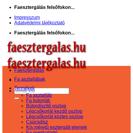
Skip
Faesztergálás felsőfokon...
to
Impresszum
content
Adatvédelmi tájékoztató
Faesztergálás felsőfokon...
Faesztergálás
Fa asztallábak
Termékek
Keresés
Fa asztalláb
a
Fa bútorláb
következőre:
Bútordíszítő oszlop
Lépcsőkorlát kezdő oszlop
Lépcsőkorlát köztes oszlop
Csúcsdísz
Kis méretű esztergált elemek
Fa gyertyatartó