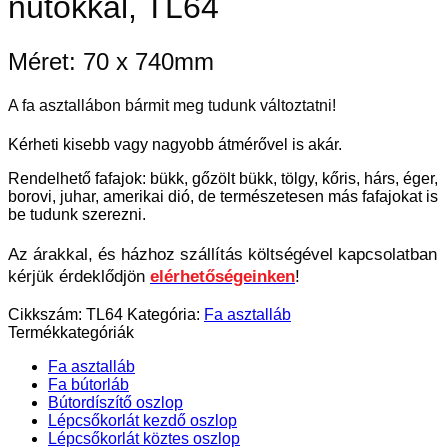
nútokkal, TL64
Méret: 70 x 740mm
A fa asztallábon bármit meg tudunk változtatni!
Kérheti kisebb vagy nagyobb átmérővel is akár.
Rendelhető fafajok: bükk, gőzölt bükk, tölgy, kőris, hárs, éger,
borovi, juhar, amerikai dió, de természetesen más fafajokat is
be tudunk szerezni.
Az árakkal, és házhoz szállítás költségével kapcsolatban
kérjük érdeklődjön
elérhetőségeinken
!
Cikkszám:
TL64
Kategória:
Fa asztalláb
Termékkategóriák
Fa asztalláb
Fa bútorláb
Bútordíszítő oszlop
Lépcsőkorlát kezdő oszlop
Lépcsőkorlát köztes oszlop