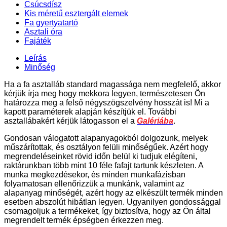
Csúcsdísz
Kis méretű esztergált elemek
Fa gyertyatartó
Asztali óra
Fajáték
Leírás
Minőség
Ha a fa asztalláb standard magassága nem megfelelő, akkor
kérjük írja meg hogy mekkora legyen, természetesen Ön
határozza meg a felső négyszögszelvény hosszát is! Mi a
kapott paraméterek alapján készítjük el. További
asztallábakért kérjük látogasson el a
Galériába
.
Gondosan válogatott alapanyagokból dolgozunk, melyek
műszárítottak, és osztályon felüli minőségűek. Azért hogy
megrendeléseinket rövid időn belül ki tudjuk elégíteni,
raktárunkban több mint 10 féle fafajt tartunk készleten. A
munka megkezdésekor, és minden munkafázisban
folyamatosan ellenőrizzük a munkánk, valamint az
alapanyag minőségét, azért hogy az elkészült termék minden
esetben abszolút hibátlan legyen. Ugyanilyen gondossággal
csomagoljuk a termékeket, így biztosítva, hogy az Ön által
megrendelt termék épségben érkezzen meg.