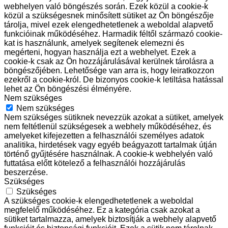
webhelyen való böngészés során. Ezek közül a cookie-k
közül a szükségesnek minősített sütiket az Ön böngészője
tárolja, mivel ezek elengedhetetlenek a weboldal alapvető
funkcióinak működéséhez. Harmadik féltől származó cookie-
kat is használunk, amelyek segítenek elemezni és
megérteni, hogyan használja ezt a webhelyet. Ezek a
cookie-k csak az Ön hozzájárulásával kerülnek tárolásra a
böngészőjében. Lehetősége van arra is, hogy leiratkozzon
ezekről a cookie-król. De bizonyos cookie-k letiltása hatással
lehet az Ön böngészési élményére.
Nem szükséges
Nem szükséges
Nem szükséges sütiknek nevezzük azokat a sütiket, amelyek
nem feltétlenül szükségesek a webhely működéséhez, és
amelyeket kifejezetten a felhasználói személyes adatok
analitika, hirdetések vagy egyéb beágyazott tartalmak útján
történő gyűjtésére használnak. A cookie-k webhelyén való
futtatása előtt kötelező a felhasználói hozzájárulás
beszerzése.
Szükséges
Szükséges
A szükséges cookie-k elengedhetetlenek a weboldal
megfelelő működéséhez. Ez a kategória csak azokat a
sütiket tartalmazza, amelyek biztosítják a webhely alapvető