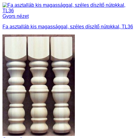
Gyors nézet
Fa asztalláb kis magassággal, széles díszítő nútokkal, TL36