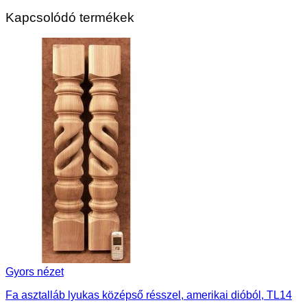
Kapcsolódó termékek
Gyors nézet
Fa asztalláb lyukas középső résszel, amerikai dióból, TL14