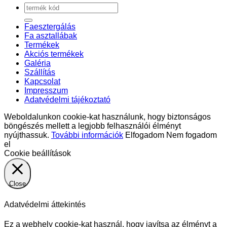
Keresés
a
következőre:
Faesztergálás
Fa asztallábak
Termékek
Akciós termékek
Galéria
Szállítás
Kapcsolat
Impresszum
Adatvédelmi tájékoztató
Weboldalunkon cookie-kat használunk, hogy biztonságos
böngészés mellett a legjobb felhasználói élményt
nyújthassuk.
További információk
Elfogadom
Nem fogadom
el
Cookie beállítások
Close
Adatvédelmi áttekintés
Ez a webhely cookie-kat használ, hogy javítsa az élményt a