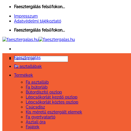
Skip
Faesztergálás felsőfokon...
to
Impresszum
content
Adatvédelmi tájékoztató
Faesztergálás felsőfokon...
Faesztergálás
Keresés
a
Fa asztallábak
következőre:
Termékek
Fa asztalláb
Fa bútorláb
Bútordíszítő oszlop
Lépcsőkorlát kezdő oszlop
Lépcsőkorlát köztes oszlop
Csúcsdísz
Kis méretű esztergált elemek
Fa gyertyatartó
Asztali óra
Fajáték