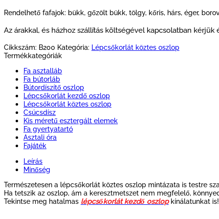
Rendelhető fafajok: bükk, gőzölt bükk, tölgy, kőris, hárs, éger, boro
Az árakkal, és házhoz szállítás költségével kapcsolatban kérjük
Cikkszám:
B200
Kategória:
Lépcsőkorlát köztes oszlop
Termékkategóriák
Fa asztalláb
Fa bútorláb
Bútordíszítő oszlop
Lépcsőkorlát kezdő oszlop
Lépcsőkorlát köztes oszlop
Csúcsdísz
Kis méretű esztergált elemek
Fa gyertyatartó
Asztali óra
Fajáték
Leírás
Minőség
Természetesen a lépcsőkorlát köztes oszlop mintázata is testre sz
Ha tetszik az oszlop, ám a keresztmetszet nem megfelelő, könnyedé
Tekintse meg hatalmas
lépcsőkorlát kezdő oszlop
kínálatunkat is!