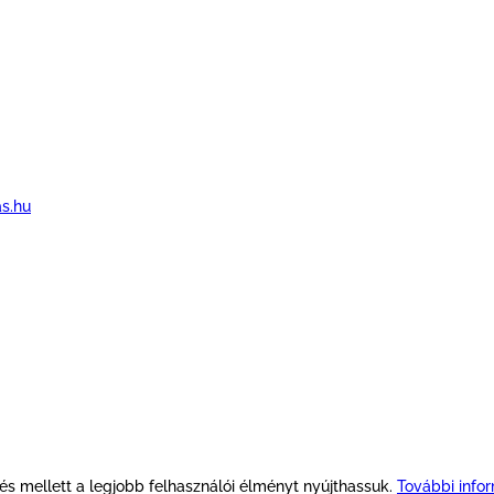
as.hu
 mellett a legjobb felhasználói élményt nyújthassuk.
További info