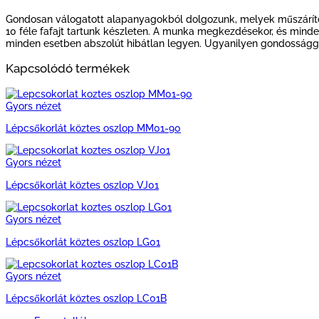
Gondosan válogatott alapanyagokból dolgozunk, melyek műszárította
10 féle fafajt tartunk készleten. A munka megkezdésekor, és min
minden esetben abszolút hibátlan legyen. Ugyanilyen gondosságga
Kapcsolódó termékek
Gyors nézet
Lépcsőkorlát köztes oszlop MM01-90
Gyors nézet
Lépcsőkorlát köztes oszlop VJ01
Gyors nézet
Lépcsőkorlát köztes oszlop LG01
Gyors nézet
Lépcsőkorlát köztes oszlop LC01B