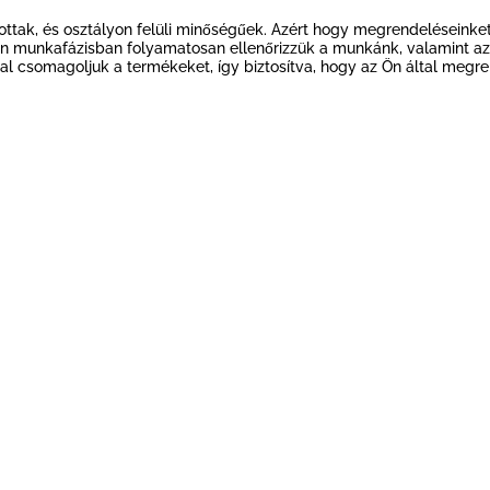
k, és osztályon felüli minőségűek. Azért hogy megrendeléseinket rö
den munkafázisban folyamatosan ellenőrizzük a munkánk, valamint az
l csomagoljuk a termékeket, így biztosítva, hogy az Ön által meg