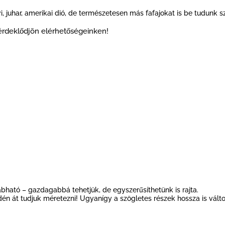
vi, juhar, amerikai dió, de természetesen más fafajokat is be tudunk s
 érdeklődjön elérhetőségeinken!
abható – gazdagabbá tehetjük, de egyszerűsíthetünk is rajta.
n át tudjuk méretezni! Ugyanígy a szögletes részek hossza is válto