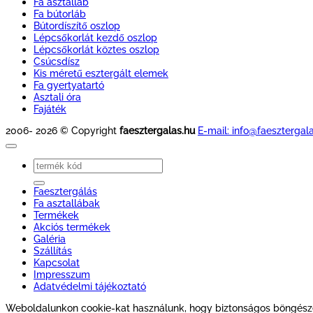
Fa asztalláb
Fa bútorláb
Bútordíszítő oszlop
Lépcsőkorlát kezdő oszlop
Lépcsőkorlát köztes oszlop
Csúcsdísz
Kis méretű esztergált elemek
Fa gyertyatartó
Asztali óra
Fajáték
2006- 2026 © Copyright
faesztergalas.hu
E-mail: info@faesztergal
Keresés
a
következőre:
Faesztergálás
Fa asztallábak
Termékek
Akciós termékek
Galéria
Szállítás
Kapcsolat
Impresszum
Adatvédelmi tájékoztató
Weboldalunkon cookie-kat használunk, hogy biztonságos böngészés