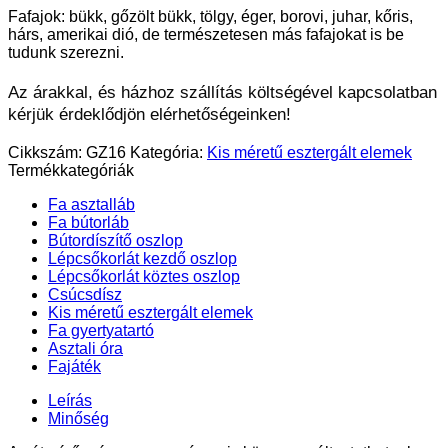
Fafajok: bükk, gőzölt bükk, tölgy, éger, borovi, juhar, kőris,
hárs, amerikai dió, de természetesen más fafajokat is be
tudunk szerezni.
Az árakkal, és házhoz szállítás költségével kapcsolatban
kérjük érdeklődjön elérhetőségeinken!
Cikkszám:
GZ16
Kategória:
Kis méretű esztergált elemek
Termékkategóriák
Fa asztalláb
Fa bútorláb
Bútordíszítő oszlop
Lépcsőkorlát kezdő oszlop
Lépcsőkorlát köztes oszlop
Csúcsdísz
Kis méretű esztergált elemek
Fa gyertyatartó
Asztali óra
Fajáték
Leírás
Minőség