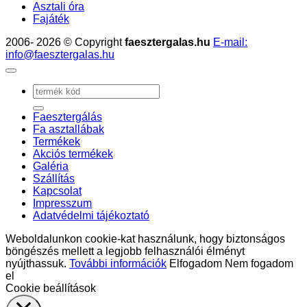
Asztali óra
Fajáték
2006- 2026 © Copyright
faesztergalas.hu
E-mail:
info@faesztergalas.hu
Keresés
a
következőre:
Faesztergálás
Fa asztallábak
Termékek
Akciós termékek
Galéria
Szállítás
Kapcsolat
Impresszum
Adatvédelmi tájékoztató
Weboldalunkon cookie-kat használunk, hogy biztonságos
böngészés mellett a legjobb felhasználói élményt
nyújthassuk.
További információk
Elfogadom
Nem fogadom
el
Cookie beállítások