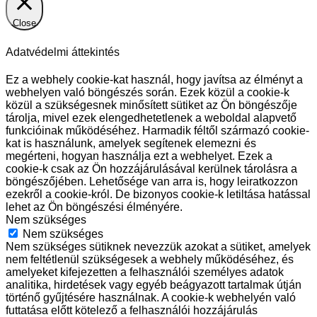
Close
Adatvédelmi áttekintés
Ez a webhely cookie-kat használ, hogy javítsa az élményt a
webhelyen való böngészés során. Ezek közül a cookie-k
közül a szükségesnek minősített sütiket az Ön böngészője
tárolja, mivel ezek elengedhetetlenek a weboldal alapvető
funkcióinak működéséhez. Harmadik féltől származó cookie-
kat is használunk, amelyek segítenek elemezni és
megérteni, hogyan használja ezt a webhelyet. Ezek a
cookie-k csak az Ön hozzájárulásával kerülnek tárolásra a
böngészőjében. Lehetősége van arra is, hogy leiratkozzon
ezekről a cookie-król. De bizonyos cookie-k letiltása hatással
lehet az Ön böngészési élményére.
Nem szükséges
Nem szükséges
Nem szükséges sütiknek nevezzük azokat a sütiket, amelyek
nem feltétlenül szükségesek a webhely működéséhez, és
amelyeket kifejezetten a felhasználói személyes adatok
analitika, hirdetések vagy egyéb beágyazott tartalmak útján
történő gyűjtésére használnak. A cookie-k webhelyén való
futtatása előtt kötelező a felhasználói hozzájárulás