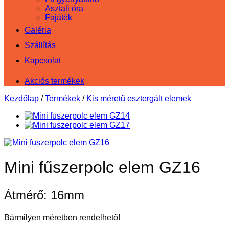
Asztali óra
Fajáték
Galéria
Szállítás
Kapcsolat
Akciós termékek
Kezdőlap
/
Termékek
/
Kis méretű esztergált elemek
Mini fűszerpolc elem GZ16
Átmérő: 16mm
Bármilyen méretben rendelhető!