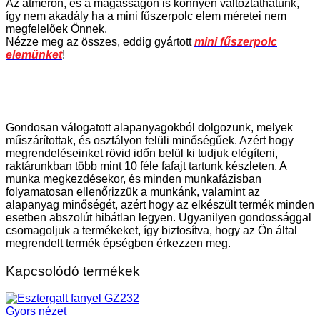
Az átmérőn, és a magasságon is könnyen változtathatunk,
így nem akadály ha a mini fűszerpolc elem méretei nem
megfelelőek Önnek.
Nézze meg az összes, eddig gyártott
mini fűszerpolc
elemünket
!
Gondosan válogatott alapanyagokból dolgozunk, melyek
műszárítottak, és osztályon felüli minőségűek. Azért hogy
megrendeléseinket rövid időn belül ki tudjuk elégíteni,
raktárunkban több mint 10 féle fafajt tartunk készleten. A
munka megkezdésekor, és minden munkafázisban
folyamatosan ellenőrizzük a munkánk, valamint az
alapanyag minőségét, azért hogy az elkészült termék minden
esetben abszolút hibátlan legyen. Ugyanilyen gondossággal
csomagoljuk a termékeket, így biztosítva, hogy az Ön által
megrendelt termék épségben érkezzen meg.
Kapcsolódó termékek
Gyors nézet