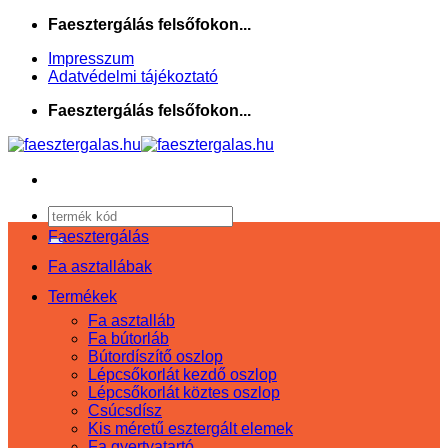
Skip
Faesztergálás felsőfokon...
to
Impresszum
content
Adatvédelmi tájékoztató
Faesztergálás felsőfokon...
Keresés
a
Faesztergálás
következőre:
Fa asztallábak
Termékek
Fa asztalláb
Fa bútorláb
Bútordíszítő oszlop
Lépcsőkorlát kezdő oszlop
Lépcsőkorlát köztes oszlop
Csúcsdísz
Kis méretű esztergált elemek
Fa gyertyatartó