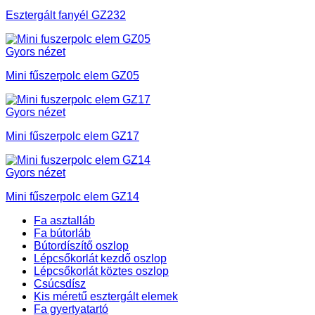
Esztergált fanyél GZ232
Gyors nézet
Mini fűszerpolc elem GZ05
Gyors nézet
Mini fűszerpolc elem GZ17
Gyors nézet
Mini fűszerpolc elem GZ14
Fa asztalláb
Fa bútorláb
Bútordíszítő oszlop
Lépcsőkorlát kezdő oszlop
Lépcsőkorlát köztes oszlop
Csúcsdísz
Kis méretű esztergált elemek
Fa gyertyatartó