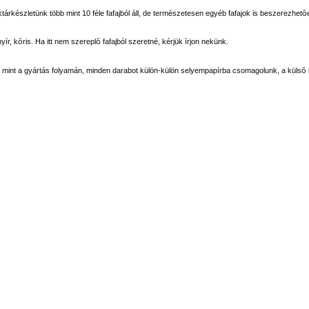
árkészletünk több mint 10 féle fafajból áll, de természetesen egyéb fafajok is beszerezhető
yír, kőris. Ha itt nem szereplő fafajból szeretné, kérjük írjon nekünk.
int a gyártás folyamán, minden darabot külön-külön selyempapírba csomagolunk, a külső bo