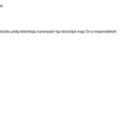
ek.
rítás pedig többrétegű kartonpapír-így biztosítjuk hogy Ön a megrendelését