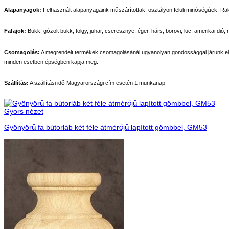
Alapanyagok:
Felhasznált alapanyagaink műszárítottak, osztályon felüli minőségűek. Rakt
Fafajok:
Bükk, gőzölt bükk, tölgy, juhar, cseresznye, éger, hárs, borovi, luc, amerikai dió, n
Csomagolás:
A megrendelt termékek csomagolásánál ugyanolyan gondossággal járunk el m
minden esetben épségben kapja meg.
Szállítás:
A szállítási idő Magyarországi cím esetén 1 munkanap.
Gyors nézet
Gyönyörű fa bútorláb két féle átmérőjű lapított gömbbel, GM53