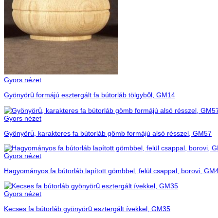
Gyors nézet
Gyönyörű formájú esztergált fa bútorláb tölgyből, GM14
Gyors nézet
Gyönyörű, karakteres fa bútorláb gömb formájú alsó résszel, GM57
Gyors nézet
Hagyományos fa bútorláb lapított gömbbel, felül csappal, borovi, GM
Gyors nézet
Kecses fa bútorláb gyönyörű esztergált ívekkel, GM35