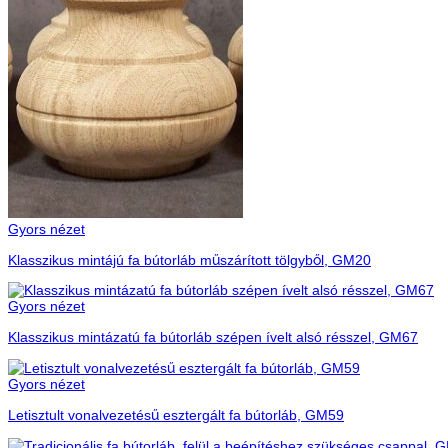
Gyors nézet
Klasszikus mintájú fa bútorláb műszárított tölgyből, GM20
Gyors nézet
Klasszikus mintázatú fa bútorláb szépen ívelt alsó résszel, GM67
Gyors nézet
Letisztult vonalvezetésű esztergált fa bútorláb, GM59