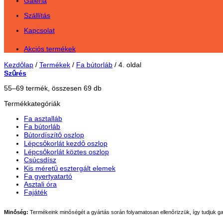
Galéria
Szállítás
Kapcsolat
Akciós termékek
Kezdőlap
/
Termékek
/
Fa bútorláb
/
4. oldal
Szűrés
55–69 termék, összesen 69 db
Termékkategóriák
Fa asztalláb
Fa bútorláb
Bútordíszítő oszlop
Lépcsőkorlát kezdő oszlop
Lépcsőkorlát köztes oszlop
Csúcsdísz
Kis méretű esztergált elemek
Fa gyertyatartó
Asztali óra
Fajáték
Minőség:
Termékeink minőségét a gyártás során folyamatosan ellenőrizzük, így tudjuk g