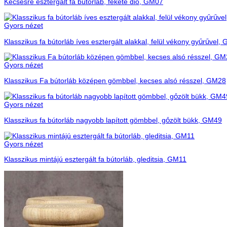
Kecsesre esztergált fa bútorláb, fekete dió, GM07
Gyors nézet
Klasszikus fa bútorláb íves esztergált alakkal, felül vékony gyűrűvel,
Gyors nézet
Klasszikus Fa bútorláb középen gömbbel, kecses alsó résszel, GM28
Gyors nézet
Klasszikus fa bútorláb nagyobb lapított gömbbel, gőzölt bükk, GM49
Gyors nézet
Klasszikus mintájú esztergált fa bútorláb, gleditsia, GM11